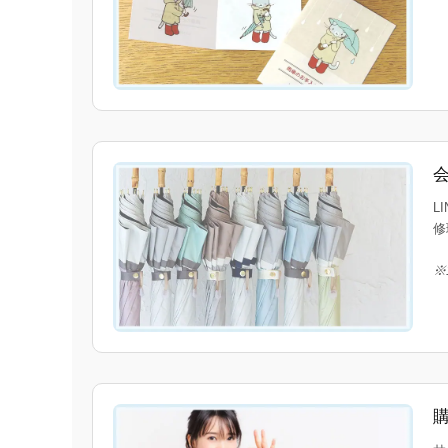
L
修
※