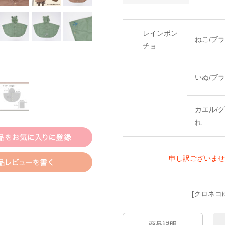
レインポン
ねこ/ブ
チョ
いぬ/ブ
カエル/
れ
申し訳ございませ
[クロネコ
商品説明