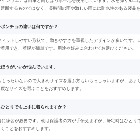
るレインウエアは雨傘と同じはっ水生地を使用しています。水を弾く加工
を遮断するものではなく、長時間の雨や激しい雨には防水性のある製品
インポンチョの違いは何ですか？
にフィットしやすい形状で、動きやすさを重視したデザインが多いです。
で着用でき、着脱が簡単です。用途や好みに合わせてお選びください。
ったほうがいいか悩んでいます。
たらもったいないので大きめサイズを選ぶ方もいらっしゃいますが、あま
適度なサイズを選ぶことをおすすめします。
どもひとりでも上手に着られますか？
は特に練習が必要です。朝は保護者の方が手伝えますが、帰宅時はひとり
おくことをおすすめします。