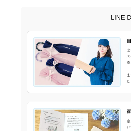
LIN
出
の
※
ま
傘
ぜ