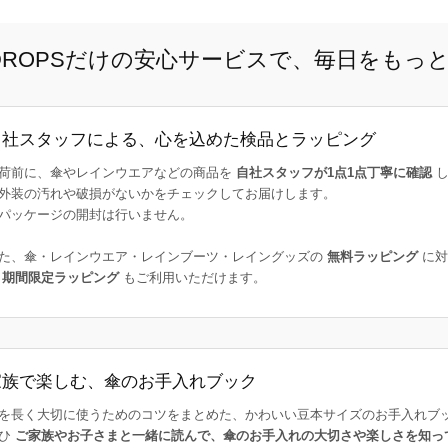
E DROPSだけの安心サービスで、毎日をもっ
自社スタッフによる、心を込めた検品とラッピング
荷前に、傘やレインウエアなどの商品を
自社スタッフが1点1点丁寧に確認
し
外装の汚れや破損がないかをチェックしてお届けします。
パッケージの開封は行いません。
た、傘・レインウエア・レインブーツ・レイングッズの
無料ラッピング
に対
た
期間限定ラッピング
もご利用いただけます。
家族で楽しむ、傘のお手入れブック
を長く大切に使うためのコツをまとめた、かわいい豆本サイズのお手入れブ
ひ
ご家族やお子さまと一緒に読んで、傘のお手入れの大切さや楽しさを知っ