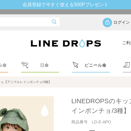
会員登録で今すぐ使える500Pプレゼント
】
ログイン
ご利
み傘
日傘
ビニール傘
ンチョ【アニマルレインポンチョ/3種】
LINEDROPSの
インポンチョ/3種】
商品番号 LD-E-APO