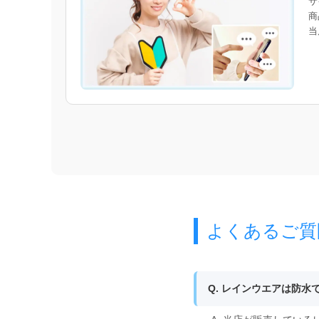
サ
商
当
よくあるご質
Q. レインウエアは防水