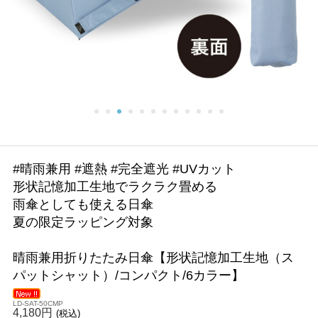
#晴雨兼用 #遮熱 #完全遮光 #UVカット
形状記憶加工生地でラクラク畳める
雨傘としても使える日傘
夏の限定ラッピング対象
晴雨兼用折りたたみ日傘【形状記憶加工生地（ス
パットシャット）/コンパクト/6カラー】
LD-SAT-50CMP
4,180円
(税込)