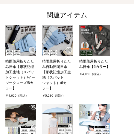
関連アイテム
晴雨兼用折りたた
晴雨兼用折りたた
晴雨兼用折りたた
み日傘【形状記憶
み自動開閉日傘
み日傘【6カラー】
加工生地（スパッ
【形状記憶加工生
￥4,950（税込）
トシャット）/イー
地（スパット
ジークローズ/6カ
シャット）/6カ
ラー】
ラー】
￥4,620（税込）
￥5,280（税込）