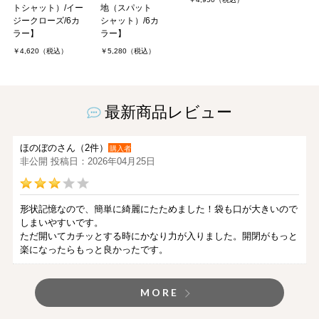
トシャット）/イー
地（スパット
ジークローズ/6カ
シャット）/6カ
ラー】
ラー】
￥4,620（税込）
￥5,280（税込）
最新商品レビュー
ほのぼのさん（2件）
購入者
非公開 投稿日：2026年04月25日
形状記憶なので、簡単に綺麗にたためました！袋も口が大きいので
しまいやすいです。
ただ開いてカチッとする時にかなり力が入りました。開閉がもっと
楽になったらもっと良かったです。
MORE