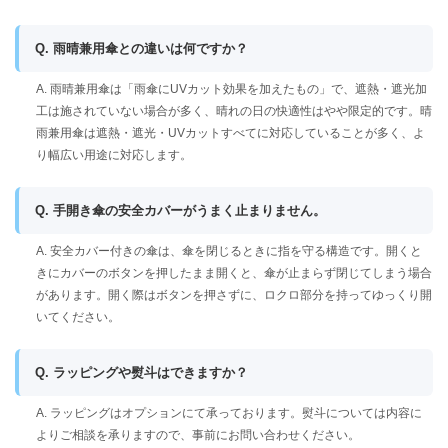
Q. 雨晴兼用傘との違いは何ですか？
A. 雨晴兼用傘は「雨傘にUVカット効果を加えたもの」で、遮熱・遮光加
工は施されていない場合が多く、晴れの日の快適性はやや限定的です。晴
雨兼用傘は遮熱・遮光・UVカットすべてに対応していることが多く、よ
り幅広い用途に対応します。
Q. 手開き傘の安全カバーがうまく止まりません。
A. 安全カバー付きの傘は、傘を閉じるときに指を守る構造です。開くと
きにカバーのボタンを押したまま開くと、傘が止まらず閉じてしまう場合
があります。開く際はボタンを押さずに、ロクロ部分を持ってゆっくり開
いてください。
Q. ラッピングや熨斗はできますか？
A. ラッピングはオプションにて承っております。熨斗については内容に
よりご相談を承りますので、事前にお問い合わせください。