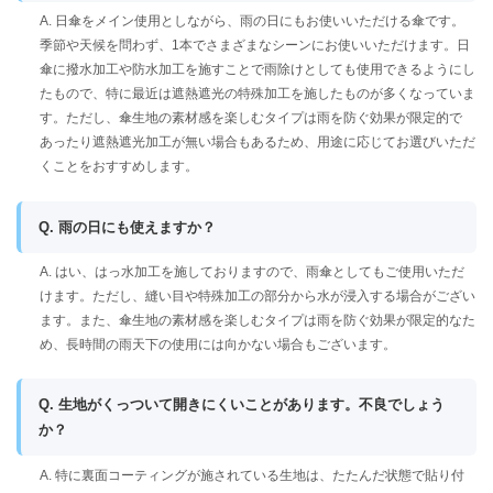
A. 日傘をメイン使用としながら、雨の日にもお使いいただける傘です。
季節や天候を問わず、1本でさまざまなシーンにお使いいただけます。日
傘に撥水加工や防水加工を施すことで雨除けとしても使用できるようにし
たもので、特に最近は遮熱遮光の特殊加工を施したものが多くなっていま
す。ただし、傘生地の素材感を楽しむタイプは雨を防ぐ効果が限定的で
あったり遮熱遮光加工が無い場合もあるため、用途に応じてお選びいただ
くことをおすすめします。
Q. 雨の日にも使えますか？
A. はい、はっ水加工を施しておりますので、雨傘としてもご使用いただ
けます。ただし、縫い目や特殊加工の部分から水が浸入する場合がござい
ます。また、傘生地の素材感を楽しむタイプは雨を防ぐ効果が限定的なた
め、長時間の雨天下の使用には向かない場合もございます。
Q. 生地がくっついて開きにくいことがあります。不良でしょう
か？
A. 特に裏面コーティングが施されている生地は、たたんだ状態で貼り付