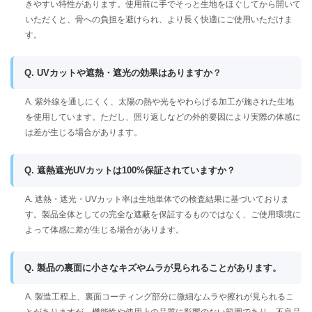
きやすい特性があります。使用前に手でそっと生地をほぐしてから開いて
いただくと、骨への負担を避けられ、より長く快適にご使用いただけま
す。
Q. UVカットや遮熱・遮光の効果はありますか？
A. 紫外線を通しにくく、太陽の熱や光をやわらげる加工が施された生地
を使用しています。ただし、照り返しなどの外的要因により実際の体感に
は差が生じる場合があります。
Q. 遮熱遮光UVカットは100%保証されていますか？
A. 遮熱・遮光・UVカット率は生地単体での検査結果に基づいておりま
す。製品全体としての完全な遮蔽を保証するものではなく、ご使用環境に
よって体感に差が生じる場合があります。
Q. 製品の裏面に小さなキズやムラが見られることがあります。
A. 製造工程上、裏面コーティング部分に微細なムラや擦れが見られるこ
とがありますが、機能性や使用上の品質に影響のない範囲であり、不良品