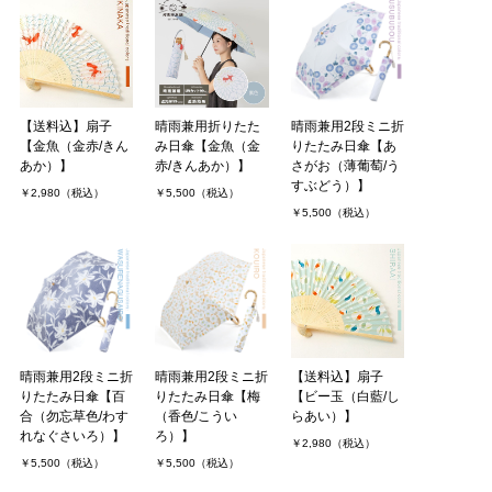
【送料込】扇子
晴雨兼用折りたた
晴雨兼用2段ミニ折
【金魚（金赤/きん
み日傘【金魚（金
りたたみ日傘【あ
あか）】
赤/きんあか）】
さがお（薄葡萄/う
すぶどう）】
￥2,980（税込）
￥5,500（税込）
￥5,500（税込）
晴雨兼用2段ミニ折
晴雨兼用2段ミニ折
【送料込】扇子
りたたみ日傘【百
りたたみ日傘【梅
【ビー玉（白藍/し
合（勿忘草色/わす
（香色/こうい
らあい）】
れなぐさいろ）】
ろ）】
￥2,980（税込）
￥5,500（税込）
￥5,500（税込）