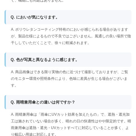
く、機能にも問題はありません。
Q. においが気になります。
A. ポリウレタンコーティング特有のにおいが感じられる場合があります
が、製品仕様によるもので不良ではございません。風通しの良い場所で陰
干ししていただくことで、徐々に軽減されます。
Q. 色が写真と異なるように感じます。
A. 商品画像はできる限り実物の色に近づけて撮影しておりますが、ご覧
のモニター環境や照明条件により、色味に差異が生じる場合がございま
す。
Q. 雨晴兼用傘との違いは何ですか？
A. 雨晴兼用傘は「雨傘にUVカット効果を加えたもの」で、遮熱・遮光加
工は施されていない場合が多く、晴れの日の快適性はやや限定的です。晴
雨兼用傘は遮熱・遮光・UVカットすべてに対応していることが多く、よ
り幅広い用途に対応します。