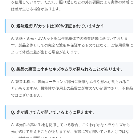
を使用しています。ただし、照り返しなどの外的要因により実際の体感に
は差が生じる場合があります。
Q. 遮熱遮光UVカットは100%保証されていますか？
A. 遮熱・遮光・UVカット率は生地単体での検査結果に基づいておりま
す。製品全体としての完全な遮蔽を保証するものではなく、ご使用環境に
よって体感に差が生じる場合があります。
Q. 製品の裏面に小さなキズやムラが見られることがあります。
A. 製造工程上、裏面コーティング部分に微細なムラや擦れが見られるこ
とがありますが、機能性や使用上の品質に影響のない範囲であり、不良品
ではございません。
Q. 光が透けて穴が開いているように見えます。
A. 遮光性の高い生地を使用している場合、ごくわずかなムラやキズから
光が透けて見えることがありますが、実際に穴が開いているわけではな