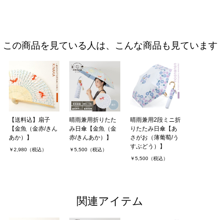
この商品を見ている人は、こんな商品も見ています
【送料込】扇子
晴雨兼用折りたた
晴雨兼用2段ミニ折
【金魚（金赤/きん
み日傘【金魚（金
りたたみ日傘【あ
あか）】
赤/きんあか）】
さがお（薄葡萄/う
すぶどう）】
￥2,980（税込）
￥5,500（税込）
￥5,500（税込）
関連アイテム