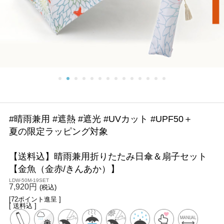
#晴雨兼用 #遮熱 #遮光 #UVカット #UPF50＋
夏の限定ラッピング対象
【送料込】晴雨兼用折りたたみ日傘＆扇子セット
【金魚（金赤/きんあか）】
LDW-50M-19SET
7,920円
(税込)
[72ポイント進呈 ]
[ 送料込 ]