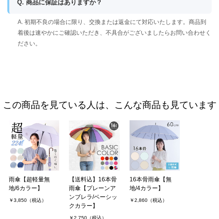
Q. 商品に保証はありますか？
A. 初期不良の場合に限り、交換または返金にて対応いたします。商品到
着後は速やかにご確認いただき、不具合がございましたらお問い合わせく
ださい。
この商品を見ている人は、こんな商品も見ています
雨傘【超軽量無
【送料込】16本骨
16本骨雨傘【無
地/6カラー】
雨傘【プレーンア
地/4カラー】
ンブレラ/ベーシッ
￥3,850（税込）
￥2,860（税込）
クカラー】
￥2,750（税込）