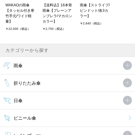
WAKAOの雨傘
【送料込】16本骨
雨傘【ストライプ/
【タッセル付き寒
雨傘【プレーンア
ピンドット/各3カ
竹手元/ワイド軽
ンブレラ/マカロン
ラー】
量】
カラー】
￥2,640（税込）
￥22,000（税込）
￥2,750（税込）
カテゴリーから探す
雨傘
折りたたみ傘
日傘
ビニール傘