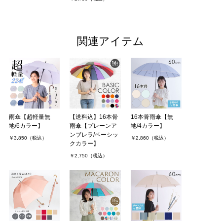
関連アイテム
雨傘【超軽量無
【送料込】16本骨
16本骨雨傘【無
地/6カラー】
雨傘【プレーンア
地/4カラー】
ンブレラ/ベーシッ
￥3,850（税込）
￥2,860（税込）
クカラー】
￥2,750（税込）