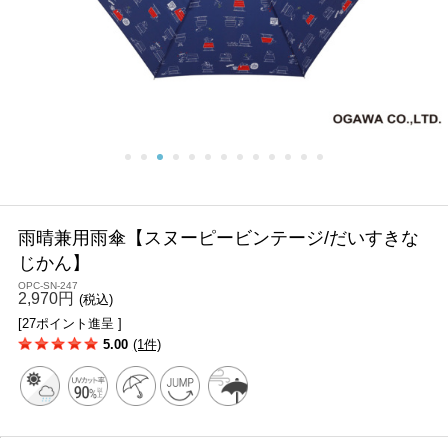
雨晴兼用雨傘【スヌーピービンテージ/だいすきな
じかん】
OPC-SN-247
2,970円
(税込)
[27ポイント進呈 ]
5.00
(1件)