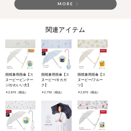
MORE
関連アイテム
雨晴兼用雨傘【ス
雨晴兼用雨傘【ス
雨晴兼用雨傘【ス
ヌーピービンテー
ヌーピー/キカガ
ヌーピー/フルー
ジ/かわいい犬】
ク】
ツ】
￥2,970（税込）
￥2,750（税込）
￥2,970（税込）