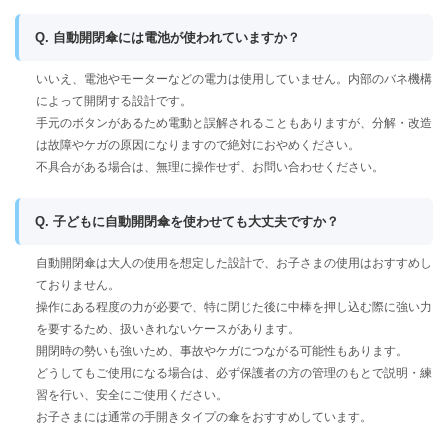
Q. 自動開閉傘には電池が使われていますか？
いいえ、電池やモーターなどの電力は使用していません。内部のバネ機構
によって開閉する設計です。
手元のボタンがあるため電動と誤解されることもありますが、分解・改造
は故障やケガの原因になりますので絶対におやめください。
不具合がある場合は、無理に操作せず、お問い合わせください。
Q. 子どもに自動開閉傘を使わせても大丈夫ですか？
自動開閉傘は大人の使用を想定した設計で、お子さまの使用はおすすめし
ておりません。
操作にある程度の力が必要で、特に閉じた後に中棒を押し込む際に強い力
を要するため、扱いきれないケースがあります。
開閉時の勢いも強いため、事故やケガにつながる可能性もあります。
どうしてもご使用になる場合は、必ず保護者の方の管理のもとで説明・練
習を行い、安全にご使用ください。
お子さまには通常の手開きタイプの傘をおすすめしています。