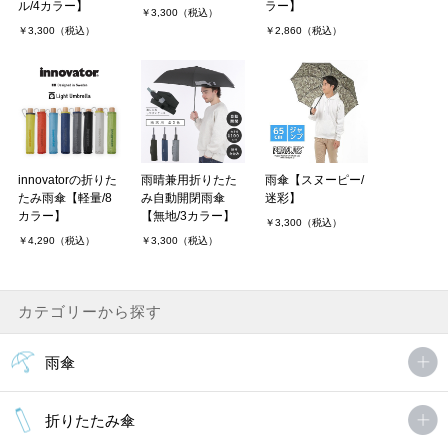
ラー】
ル/4カラー】
￥3,300（税込）
￥2,860（税込）
￥3,300（税込）
innovatorの折りた
雨晴兼用折りたた
雨傘【スヌーピー/
たみ雨傘【軽量/8
み自動開閉雨傘
迷彩】
カラー】
【無地/3カラー】
￥3,300（税込）
￥4,290（税込）
￥3,300（税込）
カテゴリーから探す
雨傘
折りたたみ傘