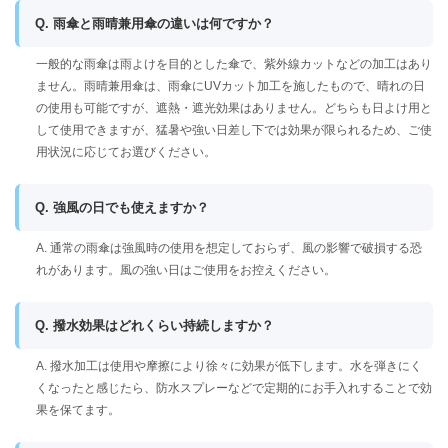
Q. 雨傘と雨晴兼用傘の違いは何ですか？
一般的な雨傘は雨よけを目的とした傘で、紫外線カットなどの加工はあり
ません。雨晴兼用傘は、雨傘にUVカット加工を施したもので、晴れの日
の使用も可能ですが、遮熱・遮光効果はありません。どちらも日よけ用と
して使用できますが、猛暑や強い日差し下では効果が限られるため、ご使
用状況に応じてお選びください。
Q. 強風の日でも使えますか？
A. 通常の雨傘は強風時の使用を想定しておらず、風の影響で破損する恐
れがあります。風の強い日はご使用をお控えください。
Q. 撥水効果はどれくらい持続しますか？
A. 撥水加工は使用や摩擦により徐々に効果が低下します。水を弾きにく
くなったと感じたら、防水スプレーなどで定期的にお手入れすることで効
果を保てます。