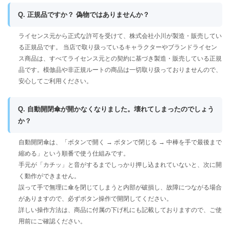
Q. 正規品ですか？ 偽物ではありませんか？
ライセンス元から正式な許可を受けて、株式会社小川が製造・販売してい
る正規品です。 当店で取り扱っているキャラクターやブランドライセン
ス商品は、すべてライセンス元との契約に基づき製造・販売している正規
品です。模倣品や非正規ルートの商品は一切取り扱っておりませんので、
安心してご利用ください。
Q. 自動開閉傘が開かなくなりました。壊れてしまったのでしょう
か？
自動開閉傘は、「ボタンで開く → ボタンで閉じる → 中棒を手で最後まで
縮める」という順番で使う仕組みです。
手元が「カチッ」と音がするまでしっかり押し込まれていないと、次に開
く動作ができません。
誤って手で無理に傘を閉じてしまうと内部が破損し、故障につながる場合
がありますので、必ずボタン操作で開閉してください。
詳しい操作方法は、商品に付属の下げ札にも記載しておりますので、ご使
用前にご確認ください。