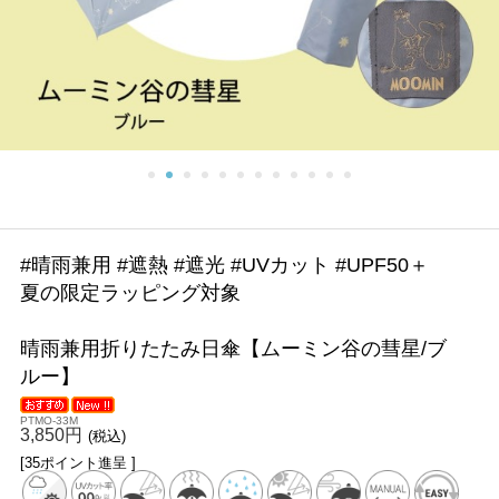
#晴雨兼用 #遮熱 #遮光 #UVカット #UPF50＋
夏の限定ラッピング対象
晴雨兼用折りたたみ日傘【ムーミン谷の彗星/ブ
ルー】
PTMO-33M
3,850円
(税込)
[35ポイント進呈 ]