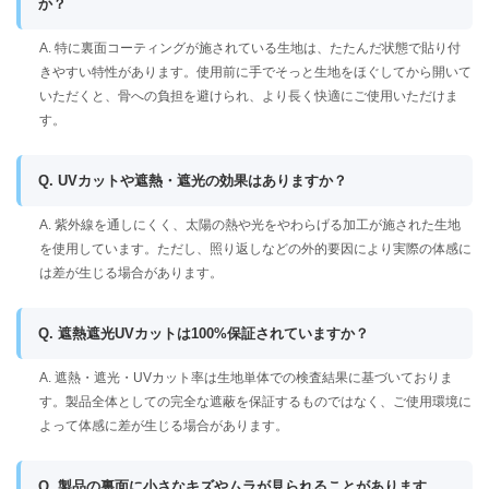
か？
A. 特に裏面コーティングが施されている生地は、たたんだ状態で貼り付
きやすい特性があります。使用前に手でそっと生地をほぐしてから開いて
いただくと、骨への負担を避けられ、より長く快適にご使用いただけま
す。
Q. UVカットや遮熱・遮光の効果はありますか？
A. 紫外線を通しにくく、太陽の熱や光をやわらげる加工が施された生地
を使用しています。ただし、照り返しなどの外的要因により実際の体感に
は差が生じる場合があります。
Q. 遮熱遮光UVカットは100%保証されていますか？
A. 遮熱・遮光・UVカット率は生地単体での検査結果に基づいておりま
す。製品全体としての完全な遮蔽を保証するものではなく、ご使用環境に
よって体感に差が生じる場合があります。
Q. 製品の裏面に小さなキズやムラが見られることがあります。