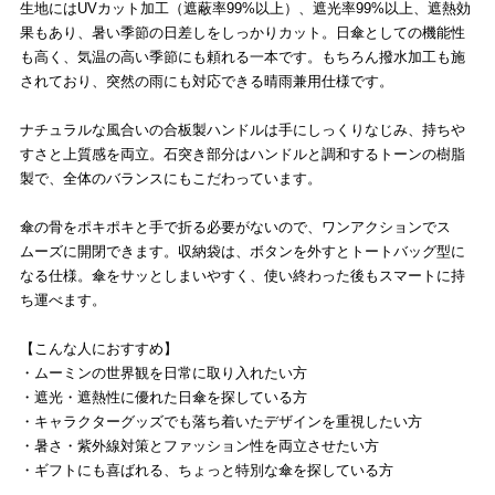
生地にはUVカット加工（遮蔽率99%以上）、遮光率99%以上、遮熱効
果もあり、暑い季節の日差しをしっかりカット。日傘としての機能性
も高く、気温の高い季節にも頼れる一本です。もちろん撥水加工も施
されており、突然の雨にも対応できる晴雨兼用仕様です。
ナチュラルな風合いの合板製ハンドルは手にしっくりなじみ、持ちや
すさと上質感を両立。石突き部分はハンドルと調和するトーンの樹脂
製で、全体のバランスにもこだわっています。
傘の骨をポキポキと手で折る必要がないので、ワンアクションでス
ムーズに開閉できます。収納袋は、ボタンを外すとトートバッグ型に
なる仕様。傘をサッとしまいやすく、使い終わった後もスマートに持
ち運べます。
【こんな人におすすめ】
・ムーミンの世界観を日常に取り入れたい方
・遮光・遮熱性に優れた日傘を探している方
・キャラクターグッズでも落ち着いたデザインを重視したい方
・暑さ・紫外線対策とファッション性を両立させたい方
・ギフトにも喜ばれる、ちょっと特別な傘を探している方