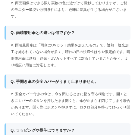
A. 商品画像はできる限り実物の色に近づけて撮影しておりますが、ご覧
のモニター環境や照明条件により、色味に差異が生じる場合がございま
す。
Q. 雨晴兼用傘との違いは何ですか？
A. 雨晴兼用傘は「雨傘にUVカット効果を加えたもの」で、遮熱・遮光加
工は施されていない場合が多く、晴れの日の快適性はやや限定的です。晴
雨兼用傘は遮熱・遮光・UVカットすべてに対応していることが多く、よ
り幅広い用途に対応します。
Q. 手開き傘の安全カバーがうまく止まりません。
A. 安全カバー付きの傘は、傘を閉じるときに指を守る構造です。開くと
きにカバーのボタンを押したまま開くと、傘が止まらず閉じてしまう場合
があります。開く際はボタンを押さずに、ロクロ部分を持ってゆっくり開
いてください。
Q. ラッピングや熨斗はできますか？