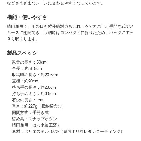
などさまざまなシーンに合わせやすくなっています。
機能・使いやすさ
晴雨兼用で、雨の日も紫外線対策もこれ一本でカバー。手開き式でス
ムーズに開閉でき、収納時はコンパクトに折りたため、バッグにすっ
きり収まります。
製品スペック
親骨の長さ：50cm
全長：約51.5cm
収納時の長さ：約23.5cm
直径：約90cm
持ち手の長さ：約2.8cm
持ち手の太さ：約3.5cm
石突の長さ：-cm
重さ：約227g（収納袋含む）
開閉方式：手開き式
留め具：スナップボタン
晴雨兼用（はっ水加工済）
素材：ポリエステル100%（裏面ポリウレタンコーティング）