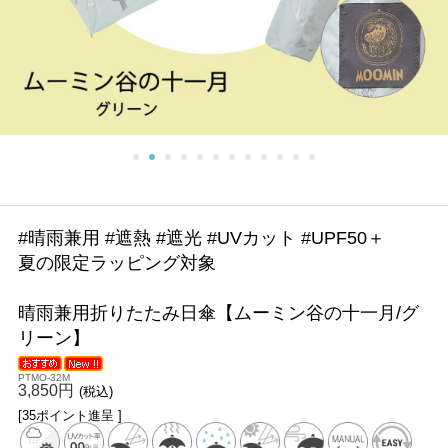
#晴雨兼用 #遮熱 #遮光 #UVカット #UPF50＋
夏の限定ラッピング対象
晴雨兼用折りたたみ日傘【ムーミン谷の十一月/グ
リーン】
PTMO-32M
3,850円
(税込)
[35ポイント進呈 ]