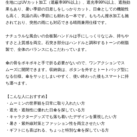
生地にはUVカット加工（遮蔽率99%以上）、遮光率99%以上、遮熱効
果もあり、暑い季節の日差しをしっかりカット。日傘としての機能性
も高く、気温の高い季節にも頼れる一本です。もちろん撥水加工も施
されており、突然の雨にも対応できる晴雨兼用仕様です。
ナチュラルな風合いの合板製ハンドルは手にしっくりなじみ、持ちや
すさと上質感を両立。石突き部分はハンドルと調和するトーンの樹脂
製で、全体のバランスにもこだわっています。
傘の骨をポキポキと手で折る必要がないので、ワンアクションでス
ムーズに開閉できます。収納袋は、ボタンを外すとトートバッグ型に
なる仕様。傘をサッとしまいやすく、使い終わった後もスマートに持
ち運べます。
【こんな人におすすめ】
・ムーミンの世界観を日常に取り入れたい方
・遮光・遮熱性に優れた日傘を探している方
・キャラクターグッズでも落ち着いたデザインを重視したい方
・暑さ・紫外線対策とファッション性を両立させたい方
・ギフトにも喜ばれる、ちょっと特別な傘を探している方