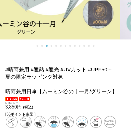
#晴雨兼用 #遮熱 #遮光 #UVカット #UPF50＋
夏の限定ラッピング対象
晴雨兼用日傘【ムーミン谷の十一月/グリーン】
PTMO-32
3,850円
(税込)
[35ポイント進呈 ]