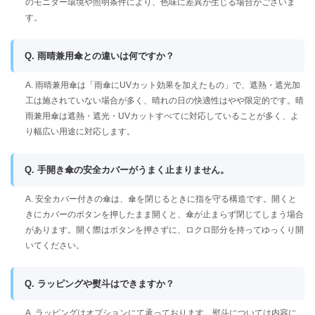
のモニター環境や照明条件により、色味に差異が生じる場合がございま
す。
Q. 雨晴兼用傘との違いは何ですか？
A. 雨晴兼用傘は「雨傘にUVカット効果を加えたもの」で、遮熱・遮光加
工は施されていない場合が多く、晴れの日の快適性はやや限定的です。晴
雨兼用傘は遮熱・遮光・UVカットすべてに対応していることが多く、よ
り幅広い用途に対応します。
Q. 手開き傘の安全カバーがうまく止まりません。
A. 安全カバー付きの傘は、傘を閉じるときに指を守る構造です。開くと
きにカバーのボタンを押したまま開くと、傘が止まらず閉じてしまう場合
があります。開く際はボタンを押さずに、ロクロ部分を持ってゆっくり開
いてください。
Q. ラッピングや熨斗はできますか？
A. ラッピングはオプションにて承っております。熨斗については内容に