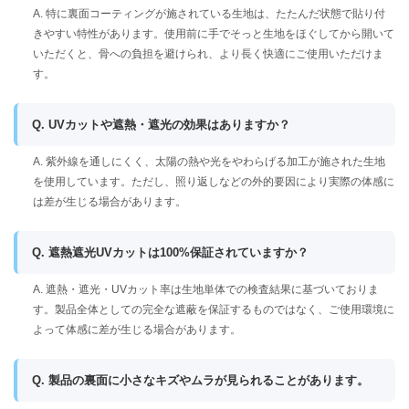
A. 特に裏面コーティングが施されている生地は、たたんだ状態で貼り付
きやすい特性があります。使用前に手でそっと生地をほぐしてから開いて
いただくと、骨への負担を避けられ、より長く快適にご使用いただけま
す。
Q. UVカットや遮熱・遮光の効果はありますか？
A. 紫外線を通しにくく、太陽の熱や光をやわらげる加工が施された生地
を使用しています。ただし、照り返しなどの外的要因により実際の体感に
は差が生じる場合があります。
Q. 遮熱遮光UVカットは100%保証されていますか？
A. 遮熱・遮光・UVカット率は生地単体での検査結果に基づいておりま
す。製品全体としての完全な遮蔽を保証するものではなく、ご使用環境に
よって体感に差が生じる場合があります。
Q. 製品の裏面に小さなキズやムラが見られることがあります。