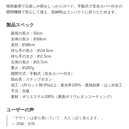
晴雨兼用で日差しや雨をしっかりガード。手動式で安全カバー付きの
開閉機構で安心して使え、収納時はコンパクトに折りたためます。
製品スペック
親骨の長さ：50cm
全体の長さ：約69cm
直径：約88cm
持ち手の長さ：約14.5cm
持ち手の太さ：約1.5cm
石突の長さ：約3.7cm
重さ：約287g
開閉方式：手動式（安全カバー付き）
留め具：スナップボタン
加工：UVカット99.9%以上・遮光率100%・遮熱効果・はっ水加工
手元：合板
素材：ポリエステル100%（裏面ポリウレタンコーティング）
ユーザーの声
「デザインは落ち着いていて、大人っぽく使えます。」
— 28歳・女性