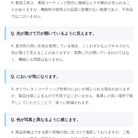
A. 製造工程上、裏面コーティング部分に微細なムラや擦れが見られるこ
とがありますが、機能性や使用上の品質に影響のない範囲であり、不良品
ではございません。
Q. 光が透けて穴が開いているように見えます。
A. 遮光性の高い生地を使用している場合、ごくわずかなムラやキズから
光が透けて見えることがありますが、実際に穴が開いているわけではな
く、機能にも問題はありません。
Q. においが気になります。
A. ポリウレタンコーティング特有のにおいが感じられる場合があります
が、製品仕様によるもので不良ではございません。風通しの良い場所で陰
干ししていただくことで、徐々に軽減されます。
Q. 色が写真と異なるように感じます。
A. 商品画像はできる限り実物の色に近づけて撮影しておりますが、ご覧