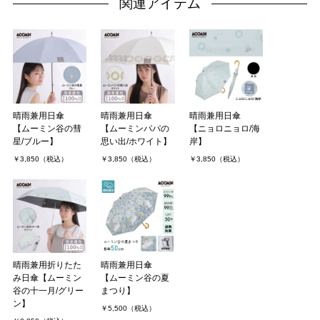
関連アイテム
晴雨兼用日傘
晴雨兼用日傘
晴雨兼用日傘
【ムーミン谷の彗
【ムーミンパパの
【ニョロニョロ/海
星/ブルー】
思い出/ホワイト】
岸】
￥3,850（税込）
￥3,850（税込）
￥3,850（税込）
晴雨兼用折りたた
晴雨兼用日傘
み日傘【ムーミン
【ムーミン谷の夏
谷の十一月/グリー
まつり】
ン】
￥5,500（税込）