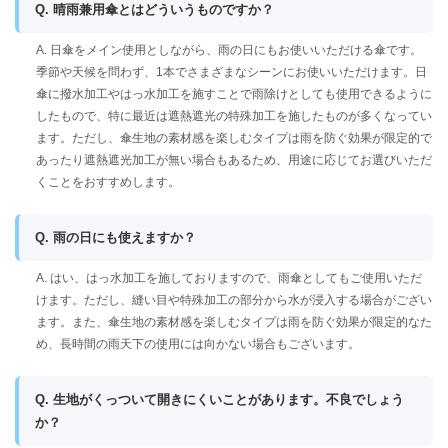
Q. 晴雨兼用傘とはどういうものですか？
A. 日傘をメイン使用としながら、雨の日にもお使いいただける傘です。
季節や天候を問わず、1本でさまざまなシーンにお使いいただけます。日
傘に撥水加工やはっ水加工を施すことで雨除けとしても使用できるように
したもので、特に最近は遮熱遮光の特殊加工を施したものが多くなってい
ます。ただし、傘生地の素材感を楽しむタイプは雨を防ぐ効果が限定的で
あったり遮熱遮光加工が無い場合もあるため、用途に応じてお選びいただ
くことをおすすめします。
Q. 雨の日にも使えますか？
A. はい、はっ水加工を施しておりますので、雨傘としてもご使用いただ
けます。ただし、縫い目や特殊加工の部分から水が浸入する場合がござい
ます。また、傘生地の素材感を楽しむタイプは雨を防ぐ効果が限定的なた
め、長時間の雨天下の使用には向かない場合もございます。
Q. 生地がくっついて開きにくいことがあります。不良でしょう
か？