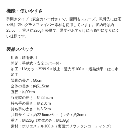
機能・使いやすさ
手開きタイプ（安全カバー付き）で、開閉もスムーズ。親骨先には雨
や風に強いグラスファイバー素材を使用しています。収納時は約
23.5cm、重さ約226gと軽量で、通学やおでかけにも負担になりにく
い仕様です。
製品スペック
用途：晴雨兼用
開閉：手動式（安全カバー付）
加工：UVカット率99.9％以上・遮光率100％・遮熱効果・はっ水
加工
親骨の長さ：50cm
全体の長さ：約51.5cm
直径：約90cm
収納時の長さ：約23.5cm
持ち手の長さ：約2.8cm
持ち手の太さ：約3.5cm
共袋サイズ：約22.5cm×6cm（マチ：約3cm）
重さ：約226g（本体のみ：約189g）
素材：ポリエステル100％（裏面ポリウレタンコーティング）