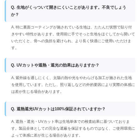
Q. 生地がくっついて開きにくいことがあります。不良でしょう
か？
A. 特に裏面コーティングが施されている生地は、たたんだ状態で貼り付
きやすい特性があります。使用前に手でそっと生地をほぐしてから開いて
いただくと、骨への負担を避けられ、より長く快適にご使用いただけま
す。
Q. UVカットや遮熱・遮光の効果はありますか？
A. 紫外線を通しにくく、太陽の熱や光をやわらげる加工が施された生地
を使用しています。ただし、照り返しなどの外的要因により実際の体感に
は差が生じる場合があります。
Q. 遮熱遮光UVカットは100%保証されていますか？
A. 遮熱・遮光・UVカット率は生地単体での検査結果に基づいておりま
す。製品全体としての完全な遮蔽を保証するものではなく、ご使用環境に
よって体感に差が生じる場合があります。