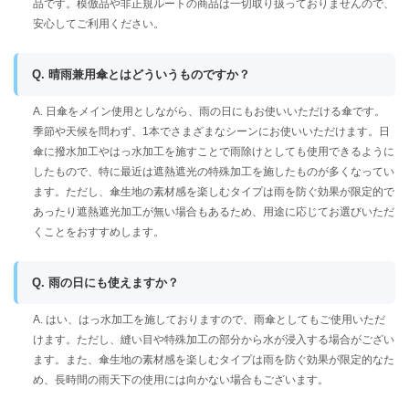
品です。模倣品や非正規ルートの商品は一切取り扱っておりませんので、
安心してご利用ください。
Q. 晴雨兼用傘とはどういうものですか？
A. 日傘をメイン使用としながら、雨の日にもお使いいただける傘です。
季節や天候を問わず、1本でさまざまなシーンにお使いいただけます。日
傘に撥水加工やはっ水加工を施すことで雨除けとしても使用できるように
したもので、特に最近は遮熱遮光の特殊加工を施したものが多くなってい
ます。ただし、傘生地の素材感を楽しむタイプは雨を防ぐ効果が限定的で
あったり遮熱遮光加工が無い場合もあるため、用途に応じてお選びいただ
くことをおすすめします。
Q. 雨の日にも使えますか？
A. はい、はっ水加工を施しておりますので、雨傘としてもご使用いただ
けます。ただし、縫い目や特殊加工の部分から水が浸入する場合がござい
ます。また、傘生地の素材感を楽しむタイプは雨を防ぐ効果が限定的なた
め、長時間の雨天下の使用には向かない場合もございます。