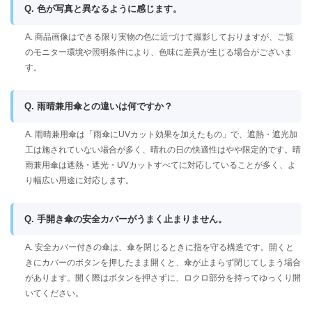
Q. 色が写真と異なるように感じます。
A. 商品画像はできる限り実物の色に近づけて撮影しておりますが、ご覧
のモニター環境や照明条件により、色味に差異が生じる場合がございま
す。
Q. 雨晴兼用傘との違いは何ですか？
A. 雨晴兼用傘は「雨傘にUVカット効果を加えたもの」で、遮熱・遮光加
工は施されていない場合が多く、晴れの日の快適性はやや限定的です。晴
雨兼用傘は遮熱・遮光・UVカットすべてに対応していることが多く、よ
り幅広い用途に対応します。
Q. 手開き傘の安全カバーがうまく止まりません。
A. 安全カバー付きの傘は、傘を閉じるときに指を守る構造です。開くと
きにカバーのボタンを押したまま開くと、傘が止まらず閉じてしまう場合
があります。開く際はボタンを押さずに、ロクロ部分を持ってゆっくり開
いてください。