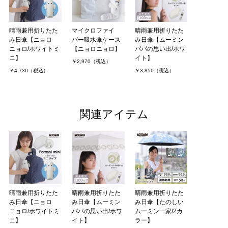
晴雨兼用折りたた
マイクロファイ
晴雨兼用折りたた
み日傘【ニョロ
バー吸水傘ケース
み日傘【ムーミン
ニョロ/ホワイトミ
【ニョロニョロ】
パパの思い出/ホワ
ニ】
イト】
￥2,970（税込）
￥4,730（税込）
￥3,850（税込）
関連アイテム
晴雨兼用折りたた
晴雨兼用折りたた
晴雨兼用折りたた
み日傘【ニョロ
み日傘【ムーミン
み日傘【たのしい
ニョロ/ホワイトミ
パパの思い出/ホワ
ムーミン一家/2カ
ニ】
イト】
ラー】