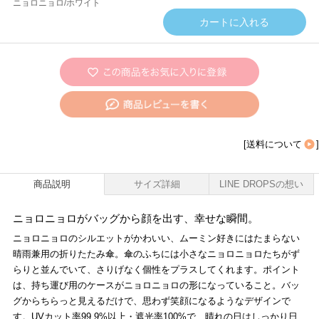
ニョロニョロ/ホワイト
[
送料について
]
商品説明
サイズ詳細
LINE DROPSの想い
ニョロニョロがバッグから顔を出す、幸せな瞬間。
ニョロニョロのシルエットがかわいい、ムーミン好きにはたまらない
晴雨兼用の折りたたみ傘。傘のふちには小さなニョロニョロたちがず
らりと並んでいて、さりげなく個性をプラスしてくれます。ポイント
は、持ち運び用のケースがニョロニョロの形になっていること。バッ
グからちらっと見えるだけで、思わず笑顔になるようなデザインで
す。UVカット率99.9%以上・遮光率100%で、晴れの日はしっかり日