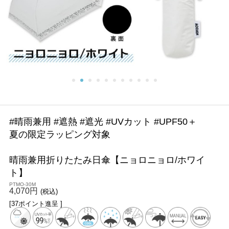
#晴雨兼用 #遮熱 #遮光 #UVカット #UPF50＋
夏の限定ラッピング対象
晴雨兼用折りたたみ日傘【ニョロニョロ/ホワイ
ト】
PTMO-30M
4,070円
(税込)
[37ポイント進呈 ]