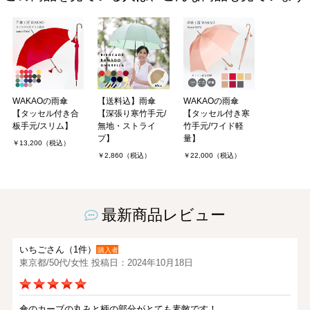
WAKAOの雨傘
【送料込】雨傘
WAKAOの雨傘
【タッセル付き合
【深張り寒竹手元/
【タッセル付き寒
板手元/スリム】
無地・ストライ
竹手元/ワイド軽
プ】
量】
￥13,200（税込）
￥2,860（税込）
￥22,000（税込）
最新商品レビュー
いちごさん（1件）
購入者
東京都/50代/女性 投稿日：2024年10月18日
傘のカーブの丸みと柄の部分がとても素敵です！