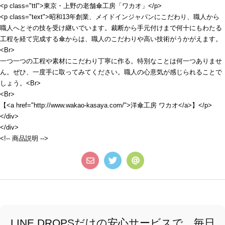
<p class="ttl">東京・上野の老舗傘工房「ワカオ」</p>
<p class="text">昭和13年創業、メイドインジャパンにこだわり、職人から
職人へとその技を受け継いでいます。裁断から手元付けまで何十にもわたる
工程を経て完成する傘からは、職人のこだわりや高い技術がうかがえます。
<Br>
一つ一つの工程や素材にこだわり丁寧に作る。特別なことは何一つありませ
ん。ぜひ、一度手に取ってみてください。職人の心意気が感じられることで
しょう。<Br>
<Br>
【<a href="http://www.wakao-kasaya.com/">洋傘工房 ワカオ</a>】</p>
</div>
</div>
<!-- 商品説明 -->
LINE DROPSだけの安心サービスで、毎日