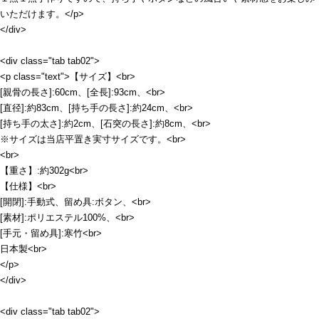
いただけます。</p>
</div>
<div class="tab tab02">
<p class="text">【サイズ】<br>
[親骨の長さ]:60cm、[全長]:93cm、<br>
[直径]:約83cm、[持ち手の長さ]:約24cm、<br>
[持ち手の太さ]:約2cm、[石突の長さ]:約8cm、<br>
※サイズは当店平置き実寸サイズです。<br>
<br>
【重さ】:約302g<br>
【仕様】<br>
[開閉]:手動式、留め具:ボタン、<br>
[素材]:ポリエステル100%、<br>
[手元・留め具]:寒竹<br>
日本製<br>
</p>
</div>
<div class="tab tab02">