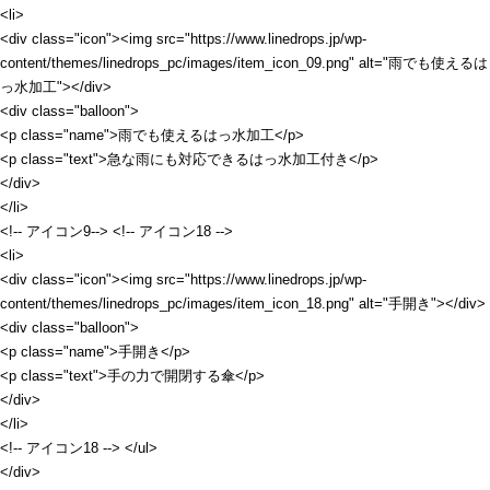
<li>
<div class="icon"><img src="https://www.linedrops.jp/wp-
content/themes/linedrops_pc/images/item_icon_09.png" alt="雨でも使えるは
っ水加工"></div>
<div class="balloon">
<p class="name">雨でも使えるはっ水加工</p>
<p class="text">急な雨にも対応できるはっ水加工付き</p>
</div>
</li>
<!-- アイコン9--> <!-- アイコン18 -->
<li>
<div class="icon"><img src="https://www.linedrops.jp/wp-
content/themes/linedrops_pc/images/item_icon_18.png" alt="手開き"></div>
<div class="balloon">
<p class="name">手開き</p>
<p class="text">手の力で開閉する傘</p>
</div>
</li>
<!-- アイコン18 --> </ul>
</div>