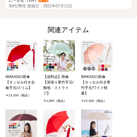
たーさん（1件）
購入者
30代/男性 投稿日：2021年07月11日
妻の誕生日のプレゼントにと、好きな色を選んでもらい購入しまし
関連アイテム
た。
商品が届き、色合いもデザインも気に入ってくれたみたいでいい買
い物が出来ました。
りりさん（1件）
購入者
東京都/女性 投稿日：2020年07月15日
WAKAOの雨傘
【送料込】雨傘
WAKAOの雨傘
【タッセル付き合
【深張り寒竹手元/
【タッセル付き寒
母へのプレゼントとして購入しました。
板手元/スリム】
無地・ストライ
竹手元/ワイド軽
最近ではビニール傘を使う人が増えたためか、デパートなどでも品
プ】
量】
揃えが少なくなり、お気に入りの傘を見つけることは難しくなって
￥13,200（税込）
きたので、この傘を見つけた時は嬉しかったで．．．
￥2,860（税込）
￥22,000（税込）
しるくまさん（1件）
購入者
非公開 投稿日：2019年09月20日