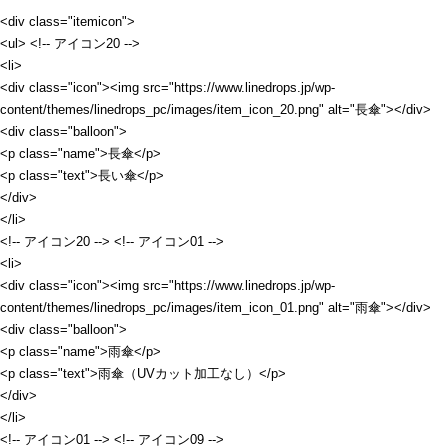
<div class="itemicon">
<ul> <!-- アイコン20 -->
<li>
<div class="icon"><img src="https://www.linedrops.jp/wp-
content/themes/linedrops_pc/images/item_icon_20.png" alt="長傘"></div>
<div class="balloon">
<p class="name">長傘</p>
<p class="text">長い傘</p>
</div>
</li>
<!-- アイコン20 --> <!-- アイコン01 -->
<li>
<div class="icon"><img src="https://www.linedrops.jp/wp-
content/themes/linedrops_pc/images/item_icon_01.png" alt="雨傘"></div>
<div class="balloon">
<p class="name">雨傘</p>
<p class="text">雨傘（UVカット加工なし）</p>
</div>
</li>
<!-- アイコン01 --> <!-- アイコン09 -->