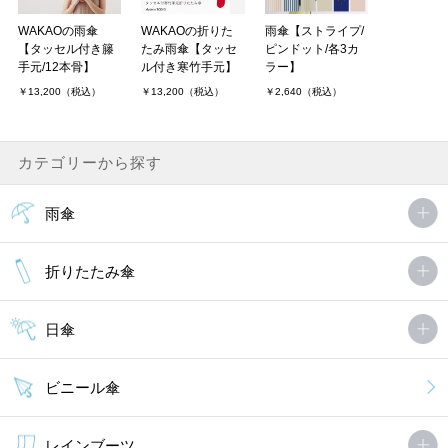
カーブしたフォルムが深すぎず、ちょうど良い感じで素敵です。素
材も安っぽい感じが全くなく作りもしっかりしていて、開いたとき
WAKAOの雨傘
WAKAOの折りた
雨傘【ストライプ/
の幅も大きいので濡れません。このシリーズをもう1本持っていま
【タッセル付き籐
たみ雨傘【タッセ
ピンドット/各3カ
すが、とても気に入っ．．．
手元/12本骨】
ル付き寒竹手元】
ラー】
￥13,200（税込）
￥13,200（税込）
￥2,640（税込）
MORE
カテゴリーから探す
雨傘
折りたたみ傘
日傘
ビニール傘
レインブーツ