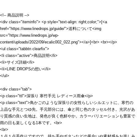
<!-- 商品説明 -->
<div class="iteminfo"> <p style="text-align: right;color;">[<a
href="https://www.linedrops.jp/guide/">送料について<img
src="https://www.linedrops.jp/wp-
content/uploads/2022/09/ecalic002_022.png"></a>]<br> <br></p>
<ul class="tabbtn clearfix">
<li class="active">商品説明</li>
<li>サイズ詳細</li>
<li>LINE DROPSの想い</li>
</ul>
<div class="tab">
<p class="ttl">深張り 寒竹手元 レディース雨傘</p>
<p class="text">鳥かごのような深張りの女性らしいシルエットに、寒竹の
上品な手元とつゆ先。手元部分には、傘と同じ色のタッセル付き。光沢があ
り質感の良い生地は、発色が良く色鮮やか。カラーバリエーションも豊富で
雨の日も楽しくなる1本です。<br>
<br>
１点１点手作りですので、持ち手やボタンなどの風合いや素材感をお楽しみ