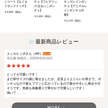
ンコート【もぐも
チョ【フレデリッ
キッズレインポン
ぐサンドイッチ】
ク/まねっこポン
チョ【アニマルレ
チョ】
インポンチョ/3
￥3,850（税込）
種】
￥3,300（税込）
￥2,178（税込）
最新商品レビュー
ユッカヒッポさん（4件）
購入者
非公開 投稿日：2025年02月16日
とっても可愛いです！
まだ80サイズの娘に着せましたが、足首より上ぐらいの長さで、ポ
ンチョなので裾もフワッと広がっているので着せやすいし動きやす
そうです。色柄も画像通りで華やかで可愛らしいです！
強いて．．．
MORE