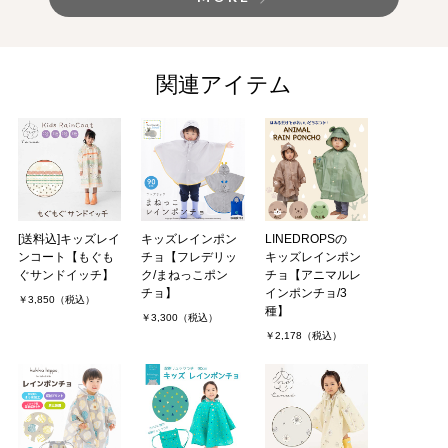
関連アイテム
[送料込]キッズレイ
キッズレインポン
LINEDROPSの
ンコート【もぐも
チョ【フレデリッ
キッズレインポン
ぐサンドイッチ】
ク/まねっこポン
チョ【アニマルレ
チョ】
インポンチョ/3
￥3,850（税込）
種】
￥3,300（税込）
￥2,178（税込）