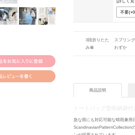
[
詳しく見
3段折りたた
スプリング
み傘
わずか
商品説明
トートバッグ型収納袋付
急な雨にも対応可能な晴雨兼用
ScandinavianPatternC
ンが採用されています。