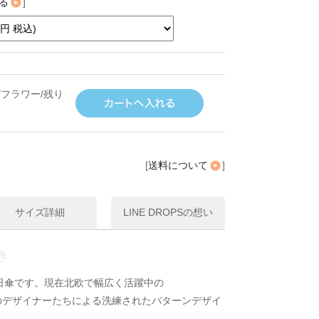
る
]
フラワー/残り
[
送料について
]
サイズ詳細
LINE DROPSの想い
き
日傘です。現在北欧で幅広く活躍中の
ollectionのデザイナーたちによる洗練されたパターンデザイ