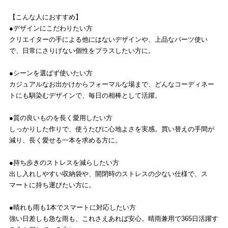
【こんな人におすすめ】
●デザインにこだわりたい方
クリエイターの手による他にはないデザインや、上品なパーツ使い
で、日常にさりげない個性をプラスしたい方に。
●シーンを選ばず使いたい方
カジュアルなお出かけからフォーマルな場まで、どんなコーディネー
トにも馴染むデザインで、毎日の相棒として活躍。
●質の良いものを長く愛用したい方
しっかりした作りで、使うたびに心地よさを実感。買い替えの手間が
減り、長く愛せる一本を求める方に。
●持ち歩きのストレスを減らしたい方
出し入れしやすい収納袋や、開閉時のストレスの少ない仕様で、ス
マートに持ち運びたい方に。
●晴れも雨も1本でスマートに対応したい方
強い日差しも急な雨も、これさえあれば安心。晴雨兼用で365日活躍す