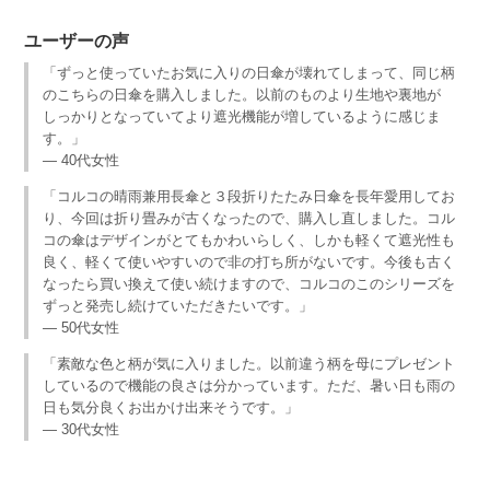
ユーザーの声
「ずっと使っていたお気に入りの日傘が壊れてしまって、同じ柄
のこちらの日傘を購入しました。以前のものより生地や裏地が
しっかりとなっていてより遮光機能が増しているように感じま
す。」
— 40代女性
「コルコの晴雨兼用長傘と３段折りたたみ日傘を長年愛用してお
り、今回は折り畳みが古くなったので、購入し直しました。コル
コの傘はデザインがとてもかわいらしく、しかも軽くて遮光性も
良く、軽くて使いやすいので非の打ち所がないです。今後も古く
なったら買い換えて使い続けますので、コルコのこのシリーズを
ずっと発売し続けていただきたいです。」
— 50代女性
「素敵な色と柄が気に入りました。以前違う柄を母にプレゼント
しているので機能の良さは分かっています。ただ、暑い日も雨の
日も気分良くお出かけ出来そうです。」
— 30代女性