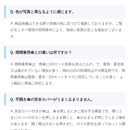
Q. 色が写真と異なるように感じます。
A. 商品画像はできる限り実物の色に近づけて撮影しておりますが、ご覧
のモニター環境や照明条件により、色味に差異が生じる場合がございま
す。
Q. 雨晴兼用傘との違いは何ですか？
A. 雨晴兼用傘は「雨傘にUVカット効果を加えたもの」で、遮熱・遮光加
工は施されていない場合が多く、晴れの日の快適性はやや限定的です。晴
雨兼用傘は遮熱・遮光・UVカットすべてに対応していることが多く、よ
り幅広い用途に対応します。
Q. 手開き傘の安全カバーがうまく止まりません。
A. 安全カバー付きの傘は、傘を閉じるときに指を守る構造です。開くと
きにカバーのボタンを押したまま開くと、傘が止まらず閉じてしまう場合
があります。開く際はボタンを押さずに、ロクロ部分を持ってゆっくり開