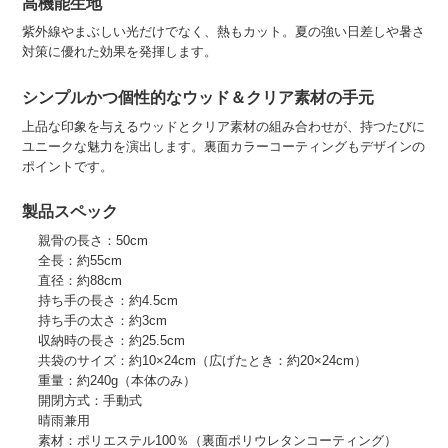
高機能生地
紫外線やまぶしい光だけでなく、熱もカット。夏の強い日差しや暑さ
対策に優れた効果を発揮します。
シンプルかつ個性的なウッド＆クリア素材の手元
上品な印象を与えるウッドとクリア素材の組み合わせが、持つたびに
ユニークな魅力を演出します。裏面カラーコーティングもデザインの
ポイントです。
製品スペック
親骨の長さ：50cm
全長：約55cm
直径：約88cm
持ち手の長さ：約4.5cm
持ち手の太さ：約3cm
収納時の長さ：約25.5cm
共袋のサイズ：約10×24cm（広げたとき：約20×24cm）
重量：約240g（本体のみ）
開閉方式：手動式
晴雨兼用
素材：ポリエステル100％（裏面ポリウレタンコーティング）