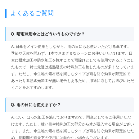
よくあるご質問
Q. 晴雨兼用傘とはどういうものですか？
A. 日傘をメイン使用としながら、雨の日にもお使いいただける傘です。
季節や天候を問わず、1本でさまざまなシーンにお使いいただけます。日
傘に撥水加工や防水加工を施すことで雨除けとしても使用できるようにし
たもので、特に最近は遮熱遮光の特殊加工を施したものが多くなっていま
す。ただし、傘生地の素材感を楽しむタイプは雨を防ぐ効果が限定的で
あったり遮熱遮光加工が無い場合もあるため、用途に応じてお選びいただ
くことをおすすめします。
Q. 雨の日にも使えますか？
A. はい、はっ水加工を施しておりますので、雨傘としてもご使用いただ
けます。ただし、縫い目や特殊加工の部分から水が浸入する場合がござい
ます。また、傘生地の素材感を楽しむタイプは雨を防ぐ効果が限定的なた
め、長時間の雨天下の使用には向かない場合もございます。