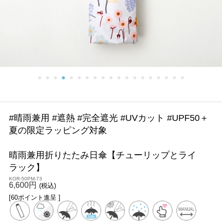
#晴雨兼用 #遮熱 #完全遮光 #UVカット #UPF50＋
夏の限定ラッピング対象
晴雨兼用折りたたみ日傘【チューリップとライ
ラック】
KOR-50PM-73
6,600円
(税込)
[60ポイント進呈 ]