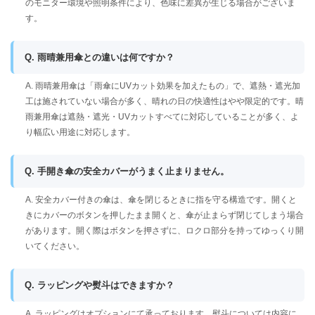
のモニター環境や照明条件により、色味に差異が生じる場合がございま
す。
Q. 雨晴兼用傘との違いは何ですか？
A. 雨晴兼用傘は「雨傘にUVカット効果を加えたもの」で、遮熱・遮光加
工は施されていない場合が多く、晴れの日の快適性はやや限定的です。晴
雨兼用傘は遮熱・遮光・UVカットすべてに対応していることが多く、よ
り幅広い用途に対応します。
Q. 手開き傘の安全カバーがうまく止まりません。
A. 安全カバー付きの傘は、傘を閉じるときに指を守る構造です。開くと
きにカバーのボタンを押したまま開くと、傘が止まらず閉じてしまう場合
があります。開く際はボタンを押さずに、ロクロ部分を持ってゆっくり開
いてください。
Q. ラッピングや熨斗はできますか？
A. ラッピングはオプションにて承っております。熨斗については内容に