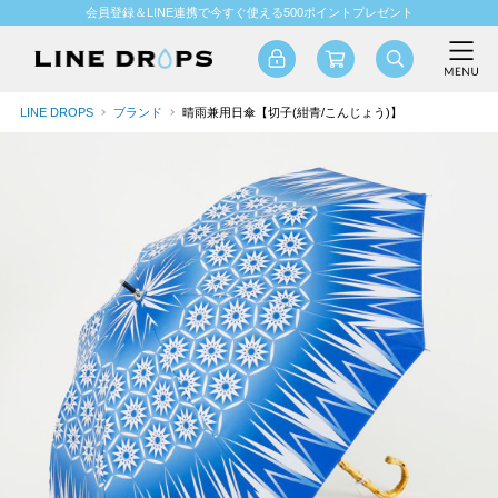
会員登録＆LINE連携で今すぐ使える500ポイントプレゼント
LINE DROPS
ブランド
晴雨兼用日傘【切子(紺青/こんじょう)】