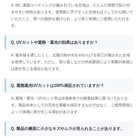
A. 特に裏面コーティングが施されている生地は、たたんだ状態で貼り付
きやすい特性があります。使用前に手でそっと生地をほぐしてから開いて
いただくと、骨への負担を避けられ、より長く快適にご使用いただけま
す。
Q. UVカットや遮熱・遮光の効果はありますか？
A. 紫外線を通しにくく、太陽の熱や光をやわらげる加工が施された生地
を使用しています。ただし、照り返しなどの外的要因により実際の体感に
は差が生じる場合があります。
Q. 遮熱遮光UVカットは100%保証されていますか？
A. 遮熱・遮光・UVカット率は生地単体での検査結果に基づいておりま
す。製品全体としての完全な遮蔽を保証するものではなく、ご使用環境に
よって体感に差が生じる場合があります。
Q. 製品の裏面に小さなキズやムラが見られることがあります。