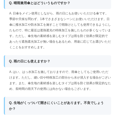
Q. 晴雨兼用傘とはどういうものですか？
A. 日傘をメイン使用としながら、雨の日にもお使いいただける傘です。
季節や天候を問わず、1本でさまざまなシーンにお使いいただけます。日
傘に撥水加工や防水加工を施すことで雨除けとしても使用できるようにし
たもので、特に最近は遮熱遮光の特殊加工を施したものが多くなっていま
す。ただし、傘生地の素材感を楽しむタイプは雨を防ぐ効果が限定的で
あったり遮熱遮光加工が無い場合もあるため、用途に応じてお選びいただ
くことをおすすめします。
Q. 雨の日にも使えますか？
A. はい、はっ水加工を施しておりますので、雨傘としてもご使用いただ
けます。ただし、縫い目や特殊加工の部分から水が浸入する場合がござい
ます。また、傘生地の素材感を楽しむタイプは雨を防ぐ効果が限定的なた
め、長時間の雨天下の使用には向かない場合もございます。
Q. 生地がくっついて開きにくいことがあります。不良でしょう
か？