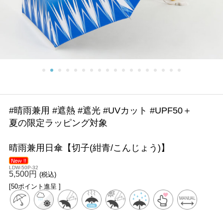
#晴雨兼用 #遮熱 #遮光 #UVカット #UPF50＋
夏の限定ラッピング対象
晴雨兼用日傘【切子(紺青/こんじょう)】
LDW-50P-32
5,500円
(税込)
[50ポイント進呈 ]