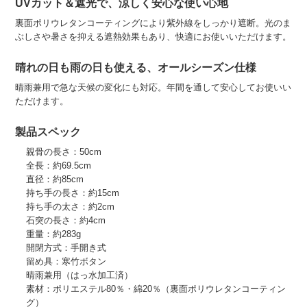
UVカット＆遮光で、涼しく安心な使い心地
裏面ポリウレタンコーティングにより紫外線をしっかり遮断。光のま
ぶしさや暑さを抑える遮熱効果もあり、快適にお使いいただけます。
晴れの日も雨の日も使える、オールシーズン仕様
晴雨兼用で急な天候の変化にも対応。年間を通して安心してお使いい
ただけます。
製品スペック
親骨の長さ：50cm
全長：約69.5cm
直径：約85cm
持ち手の長さ：約15cm
持ち手の太さ：約2cm
石突の長さ：約4cm
重量：約283g
開閉方式：手開き式
留め具：寒竹ボタン
晴雨兼用（はっ水加工済）
素材：ポリエステル80％・綿20％（裏面ポリウレタンコーティン
グ）