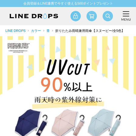
会員登録＆LINE連携で今すぐ使える500ポイントプレゼント
LINE DROPS
カラー
青
折りたたみ雨晴兼用雨傘【スヌーピー/全5色】