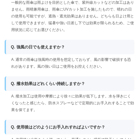
一般的な雨傘は雨よけを目的とした傘で、紫外線カットなどの加工はあり
ません。雨晴兼用傘は、雨傘にUVカット加工を施したもので、晴れの日
の使用も可能ですが、遮熱・遮光効果はありません。どちらも日よけ用と
して使用できますが、猛暑や強い日差し下では効果が限られるため、ご使
用状況に応じてお選びください。
Q. 強風の日でも使えますか？
A. 通常の雨傘は強風時の使用を想定しておらず、風の影響で破損する恐
れがあります。風の強い日はご使用をお控えください。
Q. 撥水効果はどれくらい持続しますか？
A. 撥水加工は使用や摩擦により徐々に効果が低下します。水を弾きにく
くなったと感じたら、防水スプレーなどで定期的にお手入れすることで効
果を保てます。
Q. 使用後はどのようにお手入れすればよいですか？