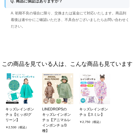
Q. 商品に保証はありますか？
A. 初期不良の場合に限り、交換または返金にて対応いたします。商品到
着後は速やかにご確認いただき、不具合がございましたらお問い合わせく
ださい。
この商品を見ている人は、こんな商品も見ています
キッズレインポン
LINEDROPSの
キッズレインポン
チョ【ヒッポ/グ
キッズレインポン
チョ【スミレ】
リーン】
チョ【アニマルレ
￥2,750（税込）
インポンチョ/3
￥2,530（税込）
種】