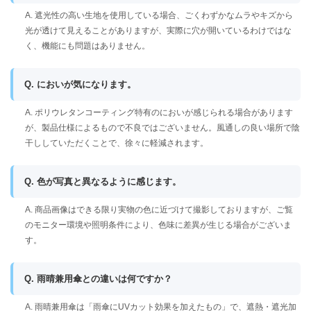
A. 遮光性の高い生地を使用している場合、ごくわずかなムラやキズから
光が透けて見えることがありますが、実際に穴が開いているわけではな
く、機能にも問題はありません。
Q. においが気になります。
A. ポリウレタンコーティング特有のにおいが感じられる場合があります
が、製品仕様によるもので不良ではございません。風通しの良い場所で陰
干ししていただくことで、徐々に軽減されます。
Q. 色が写真と異なるように感じます。
A. 商品画像はできる限り実物の色に近づけて撮影しておりますが、ご覧
のモニター環境や照明条件により、色味に差異が生じる場合がございま
す。
Q. 雨晴兼用傘との違いは何ですか？
A. 雨晴兼用傘は「雨傘にUVカット効果を加えたもの」で、遮熱・遮光加