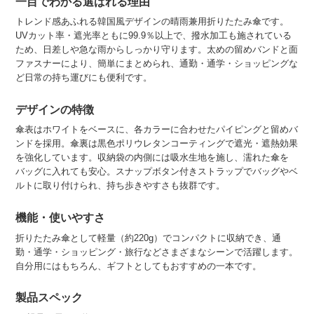
一目でわかる選ばれる理由
トレンド感あふれる韓国風デザインの晴雨兼用折りたたみ傘です。
UVカット率・遮光率ともに99.9％以上で、撥水加工も施されている
ため、日差しや急な雨からしっかり守ります。太めの留めバンドと面
ファスナーにより、簡単にまとめられ、通勤・通学・ショッピングな
ど日常の持ち運びにも便利です。
デザインの特徴
傘表はホワイトをベースに、各カラーに合わせたパイピングと留めバ
ンドを採用。傘裏は黒色ポリウレタンコーティングで遮光・遮熱効果
を強化しています。収納袋の内側には吸水生地を施し、濡れた傘を
バッグに入れても安心。スナップボタン付きストラップでバッグやベ
ルトに取り付けられ、持ち歩きやすさも抜群です。
機能・使いやすさ
折りたたみ傘として軽量（約220g）でコンパクトに収納でき、通
勤・通学・ショッピング・旅行などさまざまなシーンで活躍します。
自分用にはもちろん、ギフトとしてもおすすめの一本です。
製品スペック