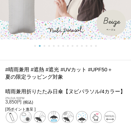
#晴雨兼用 #遮熱 #遮光 #UVカット #UPF50＋
夏の限定ラッピング対象
晴雨兼用折りたたみ日傘【ヌビパラソル/4カラー】
25LD-K-50PM
3,850円
(税込)
[35ポイント進呈 ]