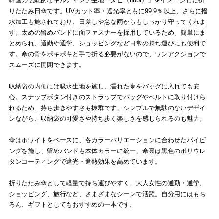
韓国の伝統的なキルティング生地「ヌビ（nubi）」をイメージした折
りたたみ日傘です。UVカット率・遮光率ともに99.9％以上、さらに撥
水加工も施されており、日差しや急な雨からもしっかり守ってくれま
す。太めの留めバンドに面ファスナーを採用しているため、簡単にま
とめられ、通勤や通学、ショッピングなど日常の持ち運びにも便利で
す。傘の骨をポキポキと手で折る必要がないので、ワンアクションで
スムーズに開閉できます。
収納袋の内側には吸水生地を施し、濡れた傘をバッグに入れても安
心。スナップボタン付きのストラップでバッグやベルトに取り付けら
れるため、持ち歩きやすさも抜群です。シンプルで無駄のないデザイ
ンながら、収納袋の可愛さや持ち歩く楽しさを感じられるのも魅力。
傘はホワイトをベースに、各カラーバリエーションに合わせたパイピ
ングを施し、留めバンドも本体カラーに統一。傘裏は黒色のポリウレ
タンコーティングで遮光・遮熱効果を高めています。
折りたたみ傘として軽量で持ち運びやすく、大人女性の通勤・通学、
ショッピング、旅行など、さまざまなシーンで活躍。自分用にはもち
ろん、ギフトとしてもおすすめの一本です。