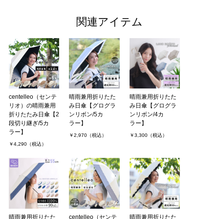
関連アイテム
centelleo（センテ
晴雨兼用折りたた
晴雨兼用折りたた
リオ）の晴雨兼用
み日傘【グログラ
み日傘【グログラ
折りたたみ日傘【2
ンリボン/5カ
ンリボン/4カ
段切り継ぎ/5カ
ラー】
ラー】
ラー】
￥2,970（税込）
￥3,300（税込）
￥4,290（税込）
晴雨兼用折りたた
centelleo（センテ
晴雨兼用折りたた