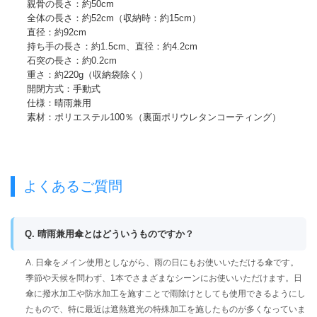
親骨の長さ：約50cm
全体の長さ：約52cm（収納時：約15cm）
直径：約92cm
持ち手の長さ：約1.5cm、直径：約4.2cm
石突の長さ：約0.2cm
重さ：約220g（収納袋除く）
開閉方式：手動式
仕様：晴雨兼用
素材：ポリエステル100％（裏面ポリウレタンコーティング）
よくあるご質問
Q. 晴雨兼用傘とはどういうものですか？
A. 日傘をメイン使用としながら、雨の日にもお使いいただける傘です。
季節や天候を問わず、1本でさまざまなシーンにお使いいただけます。日
傘に撥水加工や防水加工を施すことで雨除けとしても使用できるようにし
たもので、特に最近は遮熱遮光の特殊加工を施したものが多くなっていま