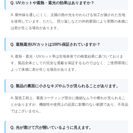
Q. UVカットや遮熱・遮光の効果はありますか？
A. 紫外線を通しにくく、太陽の熱や光をやわらげる加工が施された生地
を使用しています。ただし、照り返しなどの外的要因により実際の体感に
は差が生じる場合があります。
Q. 遮熱遮光UVカットは100%保証されていますか？
A. 遮熱・遮光・UVカット率は生地単体での検査結果に基づいておりま
す。製品全体としての完全な遮蔽を保証するものではなく、ご使用環境に
よって体感に差が生じる場合があります。
Q. 製品の裏面に小さなキズやムラが見られることがあります。
A. 製造工程上、裏面コーティング部分に微細なムラや擦れが見られるこ
とがありますが、機能性や使用上の品質に影響のない範囲であり、不良品
ではございません。
Q. 光が透けて穴が開いているように見えます。