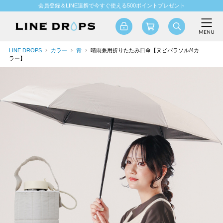
会員登録＆LINE連携で今すぐ使える500ポイントプレゼント
LINE DROPS
カラー
青
晴雨兼用折りたたみ日傘【ヌビパラソル/4カ
ラー】