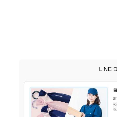
LIN
出
の
※