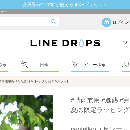
会員登録で今すぐ使える500Pプレゼント
カラー】
ログイン
ご利
み傘
日傘
ビニール傘
）の晴雨兼用折りたたみ日傘【2段切り継ぎ/5カラー】
#晴雨兼用 #遮熱 #
夏の限定ラッピング
centelleo（セ