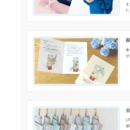
ま
傘
ぜ
L
修