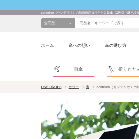
centelleo（センテリオ）の晴雨兼用折りたたみ日傘【2段切り継ぎ/5
ホーム
傘への想い
傘の選び方
雨傘
折りたた
LINE DROPS
カラー
青
centelleo（センテリオ