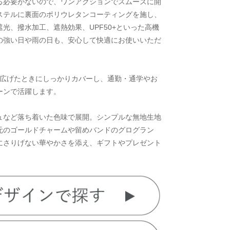
る必要がないので、ワンアクションでスムーズに開
ステルに裏面のポリウレタンコーティングを施し、
遮光、撥水加工、遮熱効果、UPF50+といった高機
の強い日や雨の日も、安心して快適にお使いいただ
、広げたときにしっかりカバーし、通勤・通学やお
ーンで活躍します。
ュなど落ち着いた色味で展開。シンプルな無地生地
元のゴールドチャームや留めバンドのグログラン
にさりげない華やかさを添え、ギフトやプレゼント