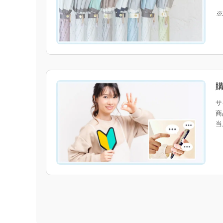
※
サ
商
当