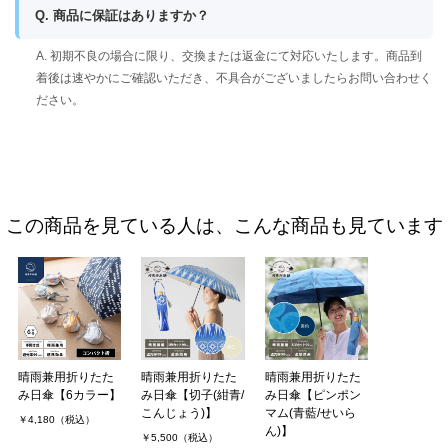
Q. 商品に保証はありますか？
A. 初期不良の場合に限り、交換または返金にて対応いたします。商品到
着後は速やかにご確認いただき、不具合がございましたらお問い合わせく
ださい。
この商品を見ている人は、こんな商品も見ています
晴雨兼用折りたた
晴雨兼用折りたた
晴雨兼用折りたた
み日傘【6カラー】
み日傘【切子(紺青/
み日傘【ピンポン
こんじょう)】
マム(青藍/せいら
￥4,180（税込）
ん)】
￥5,500（税込）