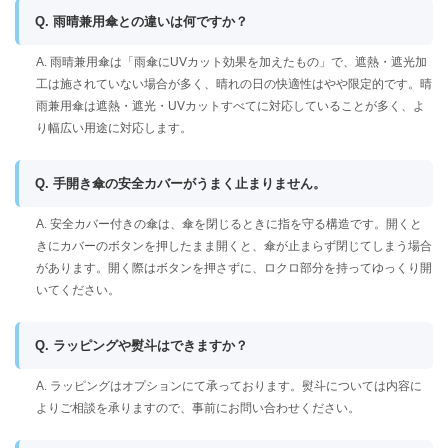
Q. 雨晴兼用傘との違いは何ですか？
A. 雨晴兼用傘は「雨傘にUVカット効果を加えたもの」で、遮熱・遮光加
工は施されていない場合が多く、晴れの日の快適性はやや限定的です。晴
雨兼用傘は遮熱・遮光・UVカットすべてに対応していることが多く、よ
り幅広い用途に対応します。
Q. 手開き傘の安全カバーがうまく止まりません。
A. 安全カバー付きの傘は、傘を閉じるときに指を守る構造です。開くと
きにカバーのボタンを押したまま開くと、傘が止まらず閉じてしまう場合
があります。開く際はボタンを押さずに、ロクロ部分を持ってゆっくり開
いてください。
Q. ラッピングや熨斗はできますか？
A. ラッピングはオプションにて承っております。熨斗については内容に
よりご相談を承りますので、事前にお問い合わせください。