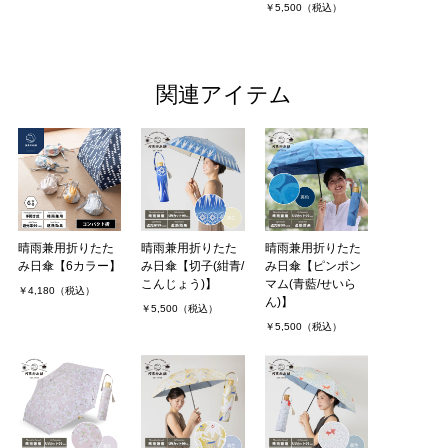
￥5,500（税込）
関連アイテム
晴雨兼用折りたた
晴雨兼用折りたた
晴雨兼用折りたた
み日傘【6カラー】
み日傘【切子(紺青/
み日傘【ピンポン
こんじょう)】
マム(青藍/せいら
￥4,180（税込）
ん)】
￥5,500（税込）
￥5,500（税込）