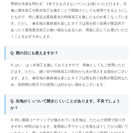
季節や天候を問わず、1本でさまざまなシーンにお使いいただけます。日
傘に撥水加工や防水加工を施すことで雨除けとしても使用できるようにし
たもので、特に最近は遮熱遮光の特殊加工を施したものが多くなっていま
す。ただし、傘生地の素材感を楽しむタイプは雨を防ぐ効果が限定的で
あったり遮熱遮光加工が無い場合もあるため、用途に応じてお選びいただ
くことをおすすめします。
Q. 雨の日にも使えますか？
A. はい、はっ水加工を施しておりますので、雨傘としてもご使用いただ
けます。ただし、縫い目や特殊加工の部分から水が浸入する場合がござい
ます。また、傘生地の素材感を楽しむタイプは雨を防ぐ効果が限定的なた
め、長時間の雨天下の使用には向かない場合もございます。
Q. 生地がくっついて開きにくいことがあります。不良でしょう
か？
A. 特に裏面コーティングが施されている生地は、たたんだ状態で貼り付
きやすい特性があります。使用前に手でそっと生地をほぐしてから開いて