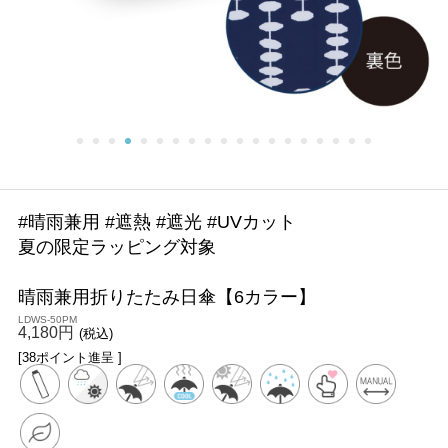
#晴雨兼用 #遮熱 #遮光 #UVカット
夏の限定ラッピング対象
晴雨兼用折りたたみ日傘【6カラー】
LDWS-50PM
4,180円
(税込)
[38ポイント進呈 ]