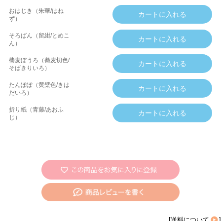
おはじき（朱華/はね
ず）
そろばん（留紺/とめこ
ん）
蕎麦ぼうろ（蕎麦切色/
そばきりいろ）
たんぽぽ（黄檗色/きは
だいろ）
折り紙（青藤/あおふ
じ）
[
送料について
]