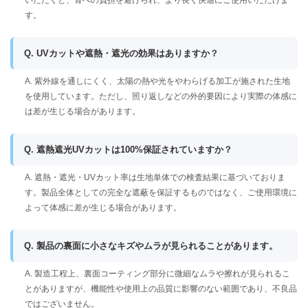
いただくと、骨への負担を避けられ、より長く快適にご使用いただけま
す。
Q. UVカットや遮熱・遮光の効果はありますか？
A. 紫外線を通しにくく、太陽の熱や光をやわらげる加工が施された生地
を使用しています。ただし、照り返しなどの外的要因により実際の体感に
は差が生じる場合があります。
Q. 遮熱遮光UVカットは100%保証されていますか？
A. 遮熱・遮光・UVカット率は生地単体での検査結果に基づいておりま
す。製品全体としての完全な遮蔽を保証するものではなく、ご使用環境に
よって体感に差が生じる場合があります。
Q. 製品の裏面に小さなキズやムラが見られることがあります。
A. 製造工程上、裏面コーティング部分に微細なムラや擦れが見られるこ
とがありますが、機能性や使用上の品質に影響のない範囲であり、不良品
ではございません。