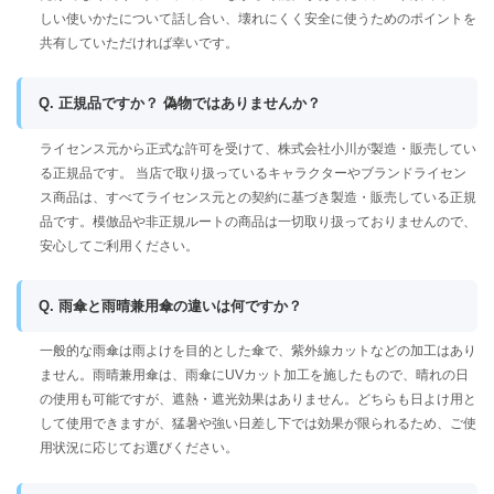
しい使いかたについて話し合い、壊れにくく安全に使うためのポイントを
共有していただければ幸いです。
Q. 正規品ですか？ 偽物ではありませんか？
ライセンス元から正式な許可を受けて、株式会社小川が製造・販売してい
る正規品です。 当店で取り扱っているキャラクターやブランドライセン
ス商品は、すべてライセンス元との契約に基づき製造・販売している正規
品です。模倣品や非正規ルートの商品は一切取り扱っておりませんので、
安心してご利用ください。
Q. 雨傘と雨晴兼用傘の違いは何ですか？
一般的な雨傘は雨よけを目的とした傘で、紫外線カットなどの加工はあり
ません。雨晴兼用傘は、雨傘にUVカット加工を施したもので、晴れの日
の使用も可能ですが、遮熱・遮光効果はありません。どちらも日よけ用と
して使用できますが、猛暑や強い日差し下では効果が限られるため、ご使
用状況に応じてお選びください。