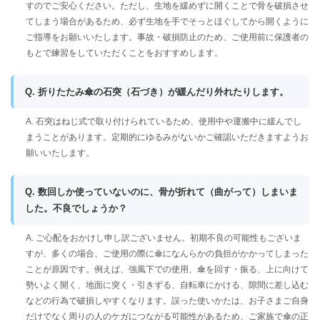
すのでご安心ください。ただし、生地を緩めずに開くことで骨を破損させ
てしまう場合があるため、必ず生地を手でそっとほぐしてから開くように
ご指導をお願いいたします。事故・破損防止のため、ご使用前に保護者の
もとで練習をしていただくことをおすすめします。
Q. 折りたたみ傘の石突（石づき）が緩んだり外れたりします。
A. 石突はねじ式で取り付けられているため、使用中や運搬中に緩んでし
まうことがあります。定期的にゆるみがないかご確認いただきますようお
願いいたします。
Q. 数回しか使っていないのに、骨が折れて（曲がって）しまいま
した。不良でしょうか？
A. ご心配をおかけし申し訳ございません。初期不良の可能性もございま
すが、多くの場合、ご使用の際に傘になんらかの負担がかかってしまった
ことが原因です。例えば、強風下での使用、傘を回す・振る、上に向けて
勢いよく開く、地面に突く・引きずる、自転車にかける、隙間に差し込む
などの行為で破損しやすくなります。誤った使いかたは、お子さまご自身
だけでなく周りの人のケガにつながる可能性があるため、ご家族で傘の正