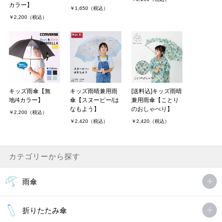
カラー】
￥1,650（税込）
￥2,200（税込）
キッズ雨傘【無
キッズ雨晴兼用雨
[送料込]キッズ雨晴
地/4カラー】
傘【スヌーピー/は
兼用雨傘【ことり
なもよう】
のおしゃべり】
￥2,200（税込）
￥2,420（税込）
￥2,420（税込）
カテゴリーから探す
雨傘
折りたたみ傘