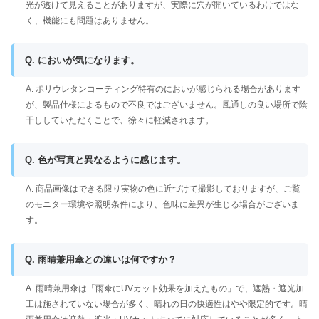
光が透けて見えることがありますが、実際に穴が開いているわけではな
く、機能にも問題はありません。
Q. においが気になります。
A. ポリウレタンコーティング特有のにおいが感じられる場合があります
が、製品仕様によるもので不良ではございません。風通しの良い場所で陰
干ししていただくことで、徐々に軽減されます。
Q. 色が写真と異なるように感じます。
A. 商品画像はできる限り実物の色に近づけて撮影しておりますが、ご覧
のモニター環境や照明条件により、色味に差異が生じる場合がございま
す。
Q. 雨晴兼用傘との違いは何ですか？
A. 雨晴兼用傘は「雨傘にUVカット効果を加えたもの」で、遮熱・遮光加
工は施されていない場合が多く、晴れの日の快適性はやや限定的です。晴