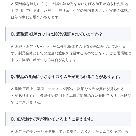
A. 紫外線を通しにくく、太陽の熱や光をやわらげる加工が施された生地
を使用しています。ただし、照り返しなどの外的要因により実際の体感に
は差が生じる場合があります。
Q. 遮熱遮光UVカットは100%保証されていますか？
A. 遮熱・遮光・UVカット率は生地単体での検査結果に基づいておりま
す。製品全体としての完全な遮蔽を保証するものではなく、ご使用環境に
よって体感に差が生じる場合があります。
Q. 製品の裏面に小さなキズやムラが見られることがあります。
A. 製造工程上、裏面コーティング部分に微細なムラや擦れが見られるこ
とがありますが、機能性や使用上の品質に影響のない範囲であり、不良品
ではございません。
Q. 光が透けて穴が開いているように見えます。
A. 遮光性の高い生地を使用している場合、ごくわずかなムラやキズから