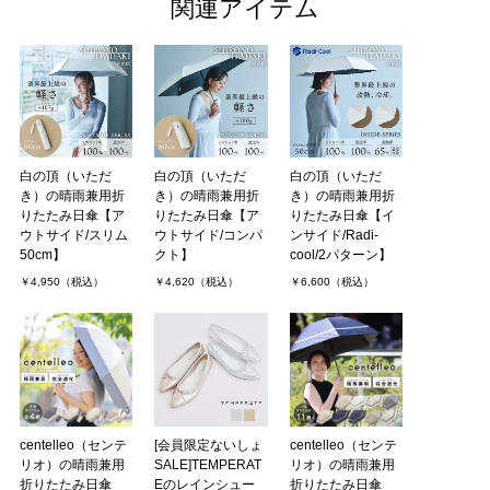
関連アイテム
白の頂（いただ
白の頂（いただ
白の頂（いただ
き）の晴雨兼用折
き）の晴雨兼用折
き）の晴雨兼用折
りたたみ日傘【ア
りたたみ日傘【ア
りたたみ日傘【イ
ウトサイド/スリム
ウトサイド/コンパ
ンサイド/Radi-
50cm】
クト】
cool/2パターン】
￥4,950（税込）
￥4,620（税込）
￥6,600（税込）
centelleo（センテ
[会員限定ないしょ
centelleo（センテ
リオ）の晴雨兼用
SALE]TEMPERAT
リオ）の晴雨兼用
折りたたみ日傘
Eのレインシュー
折りたたみ日傘