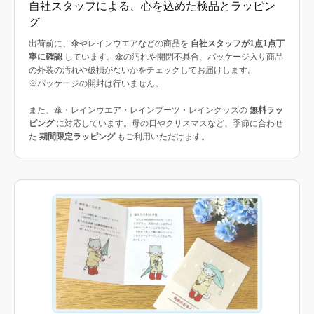
自社スタッフによる、心を込めた検品とラッピン
グ
出荷前に、傘やレインウエアなどの商品を
自社スタッフが1点1点丁
寧に確認
しています。傘の汚れや開閉不具合、パッケージ入り商品
の外装の汚れや破損がないかをチェックしてお届けします。
※パッケージの開封は行いません。
また、傘・レインウエア・レインブーツ・レイングッズの
無料ラッ
ピング
に対応しています。母の日やクリスマスなど、季節に合わせ
た
期間限定ラッピング
もご利用いただけます。