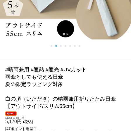
#晴雨兼用 #遮熱 #遮光 #UVカット
雨傘としても使える日傘
夏の限定ラッピング対象
白の頂（いただき）の晴雨兼用折りたたみ日傘
【アウトサイド/スリム55cm】
LDSI-O-55PM
5,170円
(税込)
[47ポイント進呈 ]