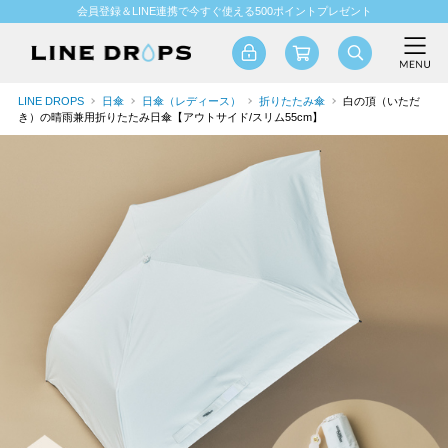
会員登録＆LINE連携で今すぐ使える500ポイントプレゼント
LINE DROPS
日傘
日傘（レディース）
折りたたみ傘
白の頂（いただ
き）の晴雨兼用折りたたみ日傘【アウトサイド/スリム55cm】