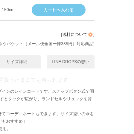
150cm
[
送料について
]
ゆうパケット（メール便全国一律385円）対応商品]
サイズ詳細
LINE DROPSの想い
背負ったままでも着られます
ザインのレインコートです。スナップボタン式で開
外すとタックが広がり、ランドセルやリュックを背
せてコーディネートもできます。サイズ違いの傘を
デもおすすめ！
使用。