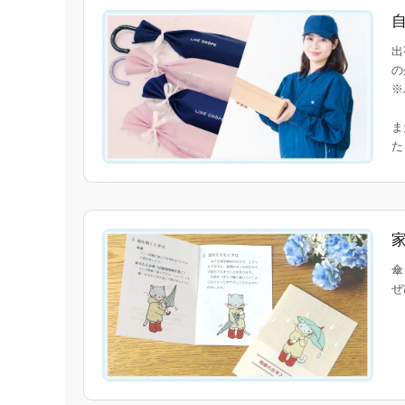
出
の
※
ま
傘
ぜ