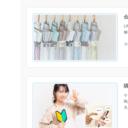
L
修
※
サ
商
当