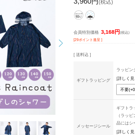
3,960円
(税込)
3,168円
会員特別価格
(税込)
[29ポイント進呈 ]
[ 送料込 ]
ラッピン
[
詳しく見
ギフトラッピング
ギフトラ
（ラッピ
品にはシ
メッセージシール
[
詳しく見