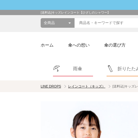
[送料込]キッズレインコート【ひざしのシャワー】
ホーム
傘への想い
傘の選び方
雨傘
折りたた
LINE DROPS
レインコート（キッズ）
[送料込]キッズ