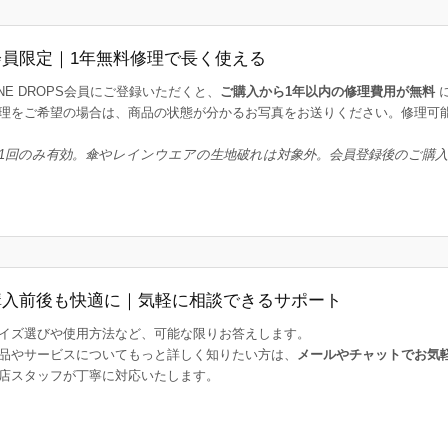
会員限定｜1年無料修理で長く使える
INE DROPS会員にご登録いただくと、
ご購入から1年以内の修理費用が無料
理をご希望の場合は、商品の状態が分かるお写真をお送りください。修理可
1回のみ有効。傘やレインウエアの生地破れは対象外。会員登録後のご購
購入前後も快適に｜気軽に相談できるサポート
イズ選びや使用方法など、可能な限りお答えします。
品やサービスについてもっと詳しく知りたい方は、
メールやチャットでお気
店スタッフが丁寧に対応いたします。