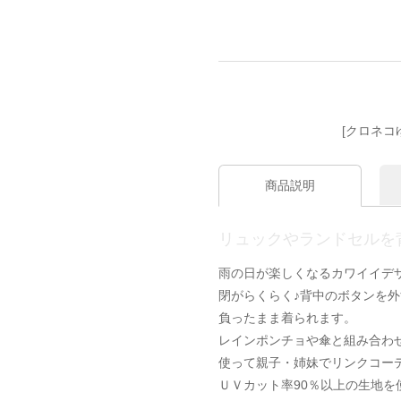
[クロネコ
商品説明
リュックやランドセルを
雨の日が楽しくなるカワイイデ
閉がらくらく♪背中のボタンを
負ったまま着られます。
レインポンチョや傘と組み合わ
使って親子・姉妹でリンクコー
ＵＶカット率90％以上の生地を