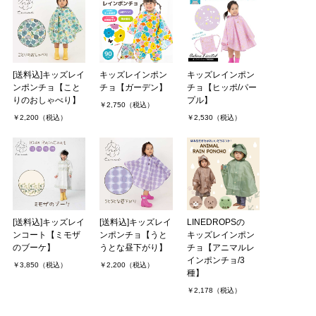
[送料込]キッズレイ
キッズレインポン
キッズレインポン
ンポンチョ【こと
チョ【ガーデン】
チョ【ヒッポ/パー
りのおしゃべり】
プル】
￥2,750（税込）
￥2,200（税込）
￥2,530（税込）
[送料込]キッズレイ
[送料込]キッズレイ
LINEDROPSの
ンコート【ミモザ
ンポンチョ【うと
キッズレインポン
のブーケ】
うとな昼下がり】
チョ【アニマルレ
インポンチョ/3
￥3,850（税込）
￥2,200（税込）
種】
￥2,178（税込）