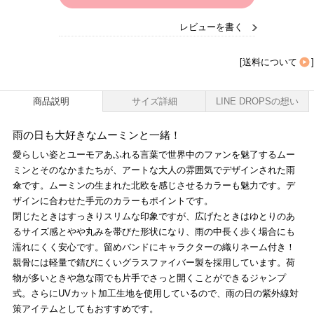
レビューを書く
[
送料について
]
商品説明
サイズ詳細
LINE DROPSの想い
雨の日も大好きなムーミンと一緒！
愛らしい姿とユーモアあふれる言葉で世界中のファンを魅了するムー
ミンとそのなかまたちが、アートな大人の雰囲気でデザインされた雨
傘です。ムーミンの生まれた北欧を感じさせるカラーも魅力です。デ
ザインに合わせた手元のカラーもポイントです。
閉じたときはすっきりスリムな印象ですが、広げたときはゆとりのあ
るサイズ感とやや丸みを帯びた形状になり、雨の中長く歩く場合にも
濡れにくく安心です。留めバンドにキャラクターの織りネーム付き！
親骨には軽量で錆びにくいグラスファイバー製を採用しています。荷
物が多いときや急な雨でも片手でさっと開くことができるジャンプ
式。さらにUVカット加工生地を使用しているので、雨の日の紫外線対
策アイテムとしてもおすすめです。