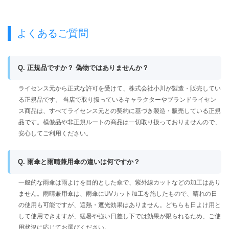
よくあるご質問
Q. 正規品ですか？ 偽物ではありませんか？
ライセンス元から正式な許可を受けて、株式会社小川が製造・販売してい
る正規品です。 当店で取り扱っているキャラクターやブランドライセン
ス商品は、すべてライセンス元との契約に基づき製造・販売している正規
品です。模倣品や非正規ルートの商品は一切取り扱っておりませんので、
安心してご利用ください。
Q. 雨傘と雨晴兼用傘の違いは何ですか？
一般的な雨傘は雨よけを目的とした傘で、紫外線カットなどの加工はあり
ません。雨晴兼用傘は、雨傘にUVカット加工を施したもので、晴れの日
の使用も可能ですが、遮熱・遮光効果はありません。どちらも日よけ用と
して使用できますが、猛暑や強い日差し下では効果が限られるため、ご使
用状況に応じてお選びください。