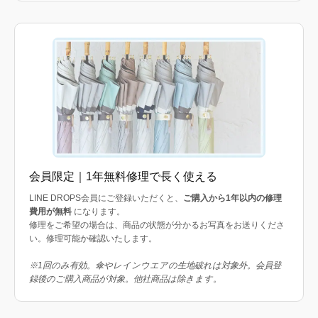
会員限定｜1年無料修理で長く使える
LINE DROPS会員にご登録いただくと、
ご購入から1年以内の修理
費用が無料
になります。
修理をご希望の場合は、商品の状態が分かるお写真をお送りくださ
い。修理可能か確認いたします。
※1回のみ有効。傘やレインウエアの生地破れは対象外。会員登
録後のご購入商品が対象。他社商品は除きます。