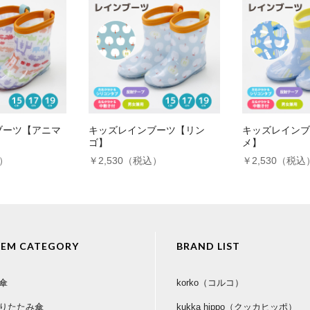
ブーツ【アニマ
キッズレインブーツ【リン
キッズレインブ
ゴ】
メ】
込）
￥2,530（税込）
￥2,530（税込
TEM CATEGORY
BRAND LIST
傘
korko（コルコ）
りたたみ傘
kukka hippo（クッカヒッポ）