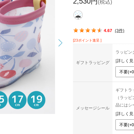
2,530円
(税込)
この商品の平均評価：
4.67
(3件)
[23ポイント進呈 ]
ラッピン
[
詳しく見
ギフトラッピング
ギフトラ
（ラッピ
品にはシ
メッセージシール
[
詳しく見