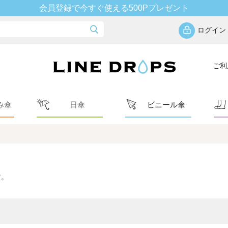
会員登録で今すぐ使える500Pプレゼント
ログイン
ご利
み傘
日傘
ビニール傘
す。