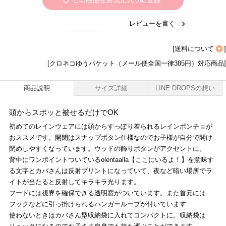
レビューを書く
[
送料について
]
[クロネコゆうパケット（メール便全国一律385円）対応商品]
商品説明
サイズ詳細
LINE DROPSの想い
頭からスポッと被せるだけでOK
初めてのレインウェアには頭からすっぽり着られるレインポンチョが
おススメです。開閉はスナップボタン仕様なのでお子様が自分で開け
閉めしやすくなっています。ウッドの飾りボタンがアクセントに。
背中にワンポイントついているolentaalla【ここにいるよ！】を意味す
る文字とカバさんは反射プリントになっていて、夜など暗い場所でラ
イトが当たると反射してキラキラ光ります。
フードには視界を確保できる透明窓がついています。また首元には
フックなどに引っ掛けられるハンガーループが付いています
使わないときはカバさん型収納袋に入れてコンパクトに。収納袋は