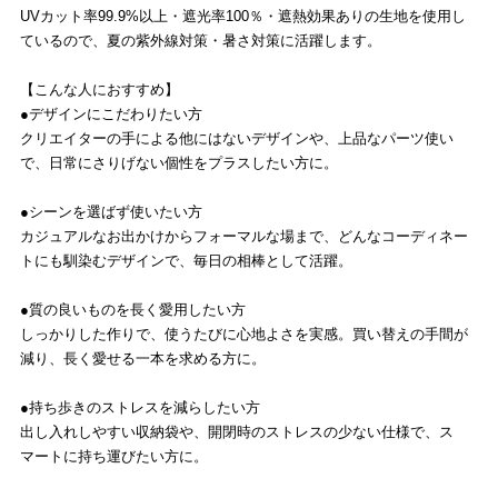
UVカット率99.9%以上・遮光率100％・遮熱効果ありの生地を使用し
ているので、夏の紫外線対策・暑さ対策に活躍します。
【こんな人におすすめ】
●デザインにこだわりたい方
クリエイターの手による他にはないデザインや、上品なパーツ使い
で、日常にさりげない個性をプラスしたい方に。
●シーンを選ばず使いたい方
カジュアルなお出かけからフォーマルな場まで、どんなコーディネー
トにも馴染むデザインで、毎日の相棒として活躍。
●質の良いものを長く愛用したい方
しっかりした作りで、使うたびに心地よさを実感。買い替えの手間が
減り、長く愛せる一本を求める方に。
●持ち歩きのストレスを減らしたい方
出し入れしやすい収納袋や、開閉時のストレスの少ない仕様で、ス
マートに持ち運びたい方に。