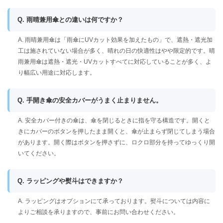
Q. 雨晴兼用傘との違いは何ですか？
A. 雨晴兼用傘は「雨傘にUVカット効果を加えたもの」で、遮熱・遮光加
工は施されていない場合が多く、晴れの日の快適性はやや限定的です。晴
雨兼用傘は遮熱・遮光・UVカットすべてに対応していることが多く、よ
り幅広い用途に対応します。
Q. 手開き傘の安全カバーがうまく止まりません。
A. 安全カバー付きの傘は、傘を閉じるときに指を守る構造です。開くと
きにカバーのボタンを押したまま開くと、傘が止まらず閉じてしまう場合
があります。開く際はボタンを押さずに、ロクロ部分を持ってゆっくり開
いてください。
Q. ラッピングや熨斗はできますか？
A. ラッピングはオプションにて承っております。熨斗については内容に
よりご相談を承りますので、事前にお問い合わせください。