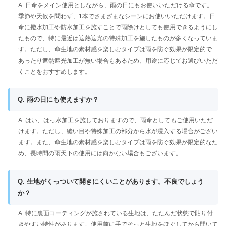
A. 日傘をメイン使用としながら、雨の日にもお使いいただける傘です。
季節や天候を問わず、1本でさまざまなシーンにお使いいただけます。日
傘に撥水加工や防水加工を施すことで雨除けとしても使用できるようにし
たもので、特に最近は遮熱遮光の特殊加工を施したものが多くなっていま
す。ただし、傘生地の素材感を楽しむタイプは雨を防ぐ効果が限定的で
あったり遮熱遮光加工が無い場合もあるため、用途に応じてお選びいただ
くことをおすすめします。
Q. 雨の日にも使えますか？
A. はい、はっ水加工を施しておりますので、雨傘としてもご使用いただ
けます。ただし、縫い目や特殊加工の部分から水が浸入する場合がござい
ます。また、傘生地の素材感を楽しむタイプは雨を防ぐ効果が限定的なた
め、長時間の雨天下の使用には向かない場合もございます。
Q. 生地がくっついて開きにくいことがあります。不良でしょう
か？
A. 特に裏面コーティングが施されている生地は、たたんだ状態で貼り付
きやすい特性があります。使用前に手でそっと生地をほぐしてから開いて