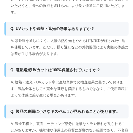
いただくと、骨への負担を避けられ、より長く快適にご使用いただけま
す。
Q. UVカットや遮熱・遮光の効果はありますか？
A. 紫外線を通しにくく、太陽の熱や光をやわらげる加工が施された生地
を使用しています。ただし、照り返しなどの外的要因により実際の体感に
は差が生じる場合があります。
Q. 遮熱遮光UVカットは100%保証されていますか？
A. 遮熱・遮光・UVカット率は生地単体での検査結果に基づいておりま
す。製品全体としての完全な遮蔽を保証するものではなく、ご使用環境に
よって体感に差が生じる場合があります。
Q. 製品の裏面に小さなキズやムラが見られることがあります。
A. 製造工程上、裏面コーティング部分に微細なムラや擦れが見られるこ
とがありますが、機能性や使用上の品質に影響のない範囲であり、不良品