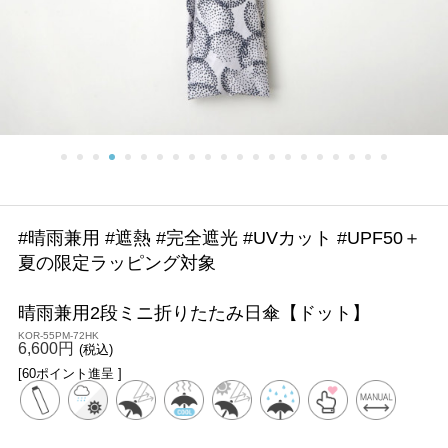
#晴雨兼用 #遮熱 #完全遮光 #UVカット #UPF50＋
夏の限定ラッピング対象
晴雨兼用2段ミニ折りたたみ日傘【ドット】
KOR-55PM-72HK
6,600円
(税込)
[60ポイント進呈 ]