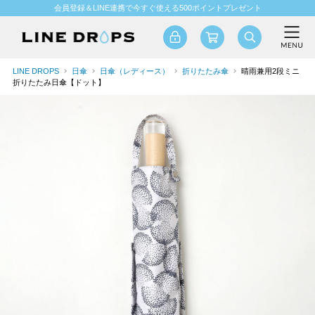
会員登録＆LINE連携で今すぐ使える500ポイントプレゼント
LINE DROPS
日傘
日傘（レディース）
折りたたみ傘
晴雨兼用2段ミニ
折りたたみ日傘【ドット】