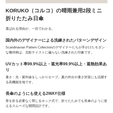
KORUKO（コルコ）の晴雨兼用2段ミニ
折りたたみ日傘
選ばれる理由が、一目でわかる。
国内外のデザイナーによる洗練されたパターンデザイン
Scandinavian Pattern Collectionのデザイナーたちが手がけたモダン
な幾何柄は、北欧テイストに偏らない洗練された印象です。
UVカット率99.9%以上・遮光率99.9%以上・遮熱効果あ
り
暑さ・光・紫外線をしっかりセーブ。夏の外出や暑さ対策にも活躍す
る高機能生地です。
長傘のようにも使える2WAY仕様
骨を折る必要なく閉じるホック式で、折りたたみでも長傘のように使
えるスムーズな開閉設計です。