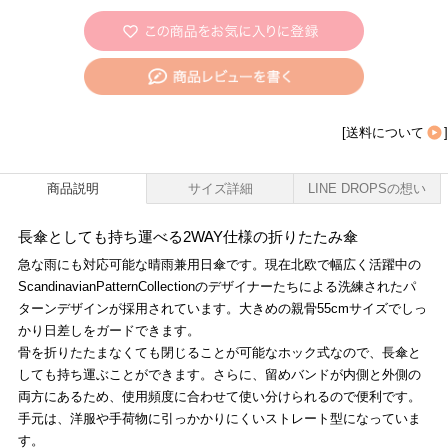
[
送料について
]
商品説明
サイズ詳細
LINE DROPSの想い
長傘としても持ち運べる2WAY仕様の折りたたみ傘
急な雨にも対応可能な晴雨兼用日傘です。現在北欧で幅広く活躍中の
ScandinavianPatternCollectionのデザイナーたちによる洗練されたパ
ターンデザインが採用されています。大きめの親骨55cmサイズでしっ
かり日差しをガードできます。
骨を折りたたまなくても閉じることが可能なホック式なので、長傘と
しても持ち運ぶことができます。さらに、留めバンドが内側と外側の
両方にあるため、使用頻度に合わせて使い分けられるので便利です。
手元は、洋服や手荷物に引っかかりにくいストレート型になっていま
す。