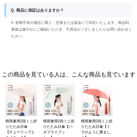
Q. 商品に保証はありますか？
A. 初期不良の場合に限り、交換または返金にて対応いたします。商品到
着後は速やかにご確認いただき、不具合がございましたらお問い合わせく
ださい。
この商品を見ている人は、こんな商品も見ています
晴雨兼用2段ミニ折
晴雨兼用2段ミニ折
晴雨兼用2段ミニ折
りたたみ日傘
りたたみ日傘【バ
りたたみ日傘【ト
【チューリップと
タフライブッ
ラのように勇まし