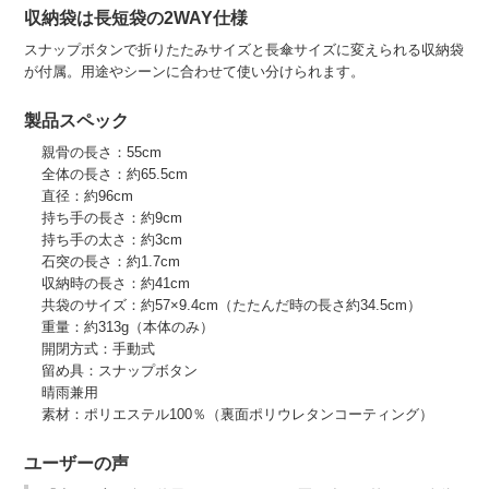
収納袋は長短袋の2WAY仕様
スナップボタンで折りたたみサイズと長傘サイズに変えられる収納袋
が付属。用途やシーンに合わせて使い分けられます。
製品スペック
親骨の長さ：55cm
全体の長さ：約65.5cm
直径：約96cm
持ち手の長さ：約9cm
持ち手の太さ：約3cm
石突の長さ：約1.7cm
収納時の長さ：約41cm
共袋のサイズ：約57×9.4cm（たたんだ時の長さ約34.5cm）
重量：約313g（本体のみ）
開閉方式：手動式
留め具：スナップボタン
晴雨兼用
素材：ポリエステル100％（裏面ポリウレタンコーティング）
ユーザーの声