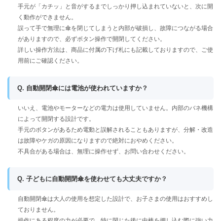
手元が「カチッ」と音がするまでしっかり押し込まれていないと、次に開
く動作ができません。
誤って手で無理に傘を閉じてしまうと内部が破損し、故障につながる場合
がありますので、必ずボタン操作で開閉してください。
詳しい操作方法は、商品に付属の下げ札にも記載しておりますので、ご使
用前にご確認ください。
Q. 自動開閉傘には電池が使われていますか？
いいえ、電池やモーターなどの電力は使用していません。内部のバネ機構
によって開閉する設計です。
手元のボタンがあるため電動と誤解されることもありますが、分解・改造
は故障やケガの原因になりますので絶対におやめください。
不具合がある場合は、無理に操作せず、お問い合わせください。
Q. 子どもに自動開閉傘を使わせても大丈夫ですか？
自動開閉傘は大人の使用を想定した設計で、お子さまの使用はおすすめし
ておりません。
操作にある程度の力が必要で、特に閉じた後に中棒を押し込む際に強い力