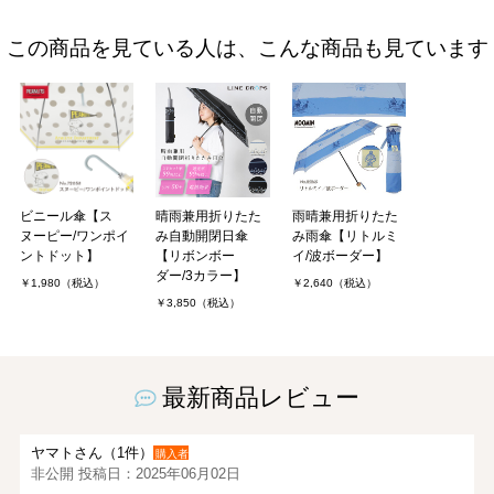
この商品を見ている人は、こんな商品も見ています
ビニール傘【ス
晴雨兼用折りたた
雨晴兼用折りたた
ヌーピー/ワンポイ
み自動開閉日傘
み雨傘【リトルミ
ントドット】
【リボンボー
イ/波ボーダー】
ダー/3カラー】
￥1,980（税込）
￥2,640（税込）
￥3,850（税込）
最新商品レビュー
ヤマトさん（1件）
購入者
非公開 投稿日：2025年06月02日