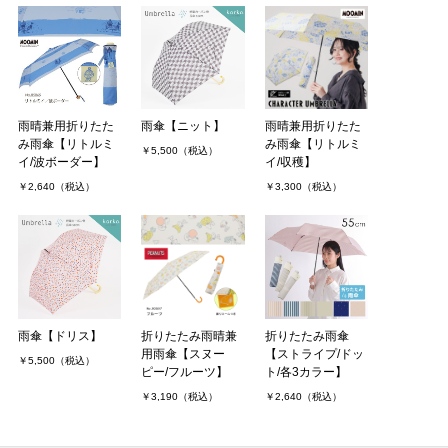
雨晴兼用折りたた
雨傘【ニット】
雨晴兼用折りたた
み雨傘【リトルミ
み雨傘【リトルミ
￥5,500（税込）
イ/波ボーダー】
イ/収穫】
￥2,640（税込）
￥3,300（税込）
雨傘【ドリス】
折りたたみ雨晴兼
折りたたみ雨傘
用雨傘【スヌー
【ストライプ/ドッ
￥5,500（税込）
ピー/フルーツ】
ト/各3カラー】
￥3,190（税込）
￥2,640（税込）