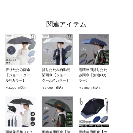
関連アイテム
雨晴兼用折りたた
折りたたみ雨傘
折りたたみ自動開
み雨傘【無地/3カ
【ジョー・クー
閉雨傘【ジョー・
ラー】
ル/4カラー】
クール/4カラー】
￥2,860（税込）
￥3,300（税込）
￥3,960（税込）
雨晴兼用折りたた
雨晴兼用雨傘【無
雨晴兼用雨傘【の