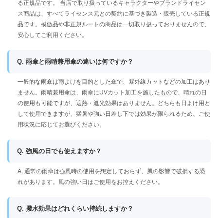
る正規品です。 当店で取り扱っているキャラクターやブランドライセン
ス商品は、すべてライセンス元との契約に基づき製造・販売している正規
品です。模倣品や非正規ルートの商品は一切取り扱っておりませんので、
安心してご利用ください。
Q. 雨傘と雨晴兼用傘の違いは何ですか？
一般的な雨傘は雨よけを目的とした傘で、紫外線カットなどの加工はあり
ません。雨晴兼用傘は、雨傘にUVカット加工を施したもので、晴れの日
の使用も可能ですが、遮熱・遮光効果はありません。どちらも日よけ用と
して使用できますが、猛暑や強い日差し下では効果が限られるため、ご使
用状況に応じてお選びください。
Q. 強風の日でも使えますか？
A. 通常の雨傘は強風時の使用を想定しておらず、風の影響で破損する恐
れがあります。風の強い日はご使用をお控えください。
Q. 撥水効果はどれくらい持続しますか？