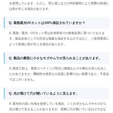
を使用しています。ただし、照り返しなどの外的要因により実際の体感に
は差が生じる場合があります。
Q. 遮熱遮光UVカットは100%保証されていますか？
A. 遮熱・遮光・UVカット率は生地単体での検査結果に基づいておりま
す。製品全体としての完全な遮蔽を保証するものではなく、ご使用環境に
よって体感に差が生じる場合があります。
Q. 製品の裏面に小さなキズやムラが見られることがあります。
A. 製造工程上、裏面コーティング部分に微細なムラや擦れが見られるこ
とがありますが、機能性や使用上の品質に影響のない範囲であり、不良品
ではございません。
Q. 光が透けて穴が開いているように見えます。
A. 遮光性の高い生地を使用している場合、ごくわずかなムラやキズから
光が透けて見えることがありますが、実際に穴が開いているわけではな