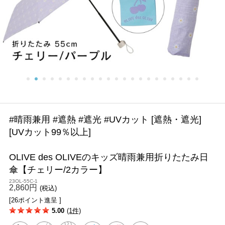
#晴雨兼用 #遮熱 #遮光 #UVカット [遮熱・遮光]
[UVカット99％以上]
OLIVE des OLIVEのキッズ晴雨兼用折りたたみ日
傘【チェリー/2カラー】
23OL-55C-1
2,860円
(税込)
[26ポイント進呈 ]
5.00
(1件)