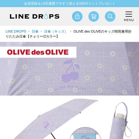
会員登録＆LINE連携で今すぐ使える500ポイントプレゼント
LINE DROPS
日傘
日傘（キッズ）
OLIVE des OLIVEのキッズ晴雨兼用折
りたたみ日傘【チェリー/2カラー】