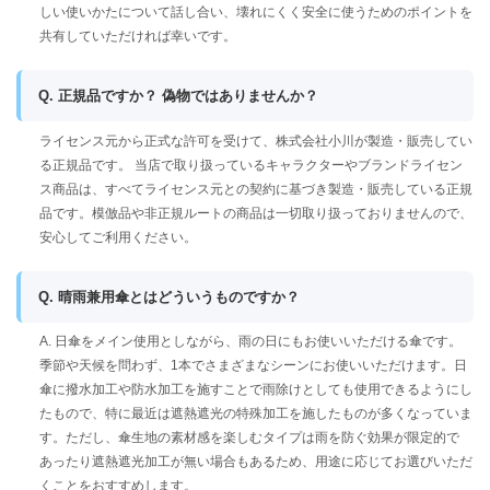
しい使いかたについて話し合い、壊れにくく安全に使うためのポイントを
共有していただければ幸いです。
Q. 正規品ですか？ 偽物ではありませんか？
ライセンス元から正式な許可を受けて、株式会社小川が製造・販売してい
る正規品です。 当店で取り扱っているキャラクターやブランドライセン
ス商品は、すべてライセンス元との契約に基づき製造・販売している正規
品です。模倣品や非正規ルートの商品は一切取り扱っておりませんので、
安心してご利用ください。
Q. 晴雨兼用傘とはどういうものですか？
A. 日傘をメイン使用としながら、雨の日にもお使いいただける傘です。
季節や天候を問わず、1本でさまざまなシーンにお使いいただけます。日
傘に撥水加工や防水加工を施すことで雨除けとしても使用できるようにし
たもので、特に最近は遮熱遮光の特殊加工を施したものが多くなっていま
す。ただし、傘生地の素材感を楽しむタイプは雨を防ぐ効果が限定的で
あったり遮熱遮光加工が無い場合もあるため、用途に応じてお選びいただ
くことをおすすめします。