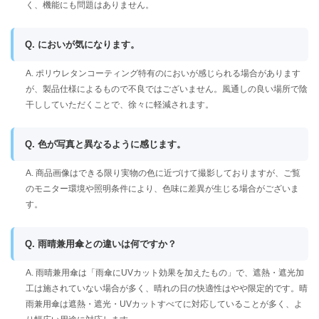
く、機能にも問題はありません。
Q. においが気になります。
A. ポリウレタンコーティング特有のにおいが感じられる場合があります
が、製品仕様によるもので不良ではございません。風通しの良い場所で陰
干ししていただくことで、徐々に軽減されます。
Q. 色が写真と異なるように感じます。
A. 商品画像はできる限り実物の色に近づけて撮影しておりますが、ご覧
のモニター環境や照明条件により、色味に差異が生じる場合がございま
す。
Q. 雨晴兼用傘との違いは何ですか？
A. 雨晴兼用傘は「雨傘にUVカット効果を加えたもの」で、遮熱・遮光加
工は施されていない場合が多く、晴れの日の快適性はやや限定的です。晴
雨兼用傘は遮熱・遮光・UVカットすべてに対応していることが多く、よ