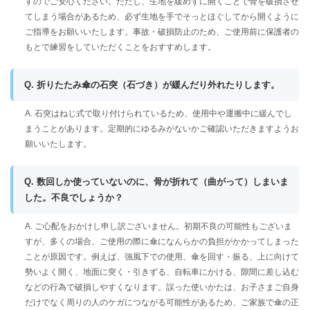
すのでご安心ください。ただし、生地を緩めずに開くことで骨を破損させ
てしまう場合があるため、必ず生地を手でそっとほぐしてから開くように
ご指導をお願いいたします。事故・破損防止のため、ご使用前に保護者の
もとで練習をしていただくことをおすすめします。
Q. 折りたたみ傘の石突（石づき）が緩んだり外れたりします。
A. 石突はねじ式で取り付けられているため、使用中や運搬中に緩んでし
まうことがあります。定期的にゆるみがないかご確認いただきますようお
願いいたします。
Q. 数回しか使っていないのに、骨が折れて（曲がって）しまいま
した。不良でしょうか？
A. ご心配をおかけし申し訳ございません。初期不良の可能性もございま
すが、多くの場合、ご使用の際に傘になんらかの負担がかかってしまった
ことが原因です。例えば、強風下での使用、傘を回す・振る、上に向けて
勢いよく開く、地面に突く・引きずる、自転車にかける、隙間に差し込む
などの行為で破損しやすくなります。誤った使いかたは、お子さまご自身
だけでなく周りの人のケガにつながる可能性があるため、ご家族で傘の正