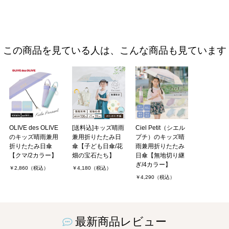
この商品を見ている人は、こんな商品も見ています
OLIVE des OLIVE
[送料込]キッズ晴雨
Ciel Petit（シエル
のキッズ晴雨兼用
兼用折りたたみ日
プチ）のキッズ晴
折りたたみ日傘
傘【子ども日傘/花
雨兼用折りたたみ
【クマ/2カラー】
畑の宝石たち】
日傘【無地切り継
ぎ/4カラー】
￥2,860（税込）
￥4,180（税込）
￥4,290（税込）
最新商品レビュー