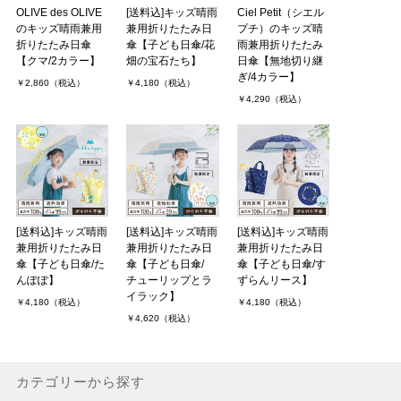
OLIVE des OLIVE
[送料込]キッズ晴雨
Ciel Petit（シエル
のキッズ晴雨兼用
兼用折りたたみ日
プチ）のキッズ晴
折りたたみ日傘
傘【子ども日傘/花
雨兼用折りたたみ
【クマ/2カラー】
畑の宝石たち】
日傘【無地切り継
ぎ/4カラー】
￥2,860（税込）
￥4,180（税込）
￥4,290（税込）
[送料込]キッズ晴雨
[送料込]キッズ晴雨
[送料込]キッズ晴雨
兼用折りたたみ日
兼用折りたたみ日
兼用折りたたみ日
傘【子ども日傘/た
傘【子ども日傘/
傘【子ども日傘/す
んぽぽ】
チューリップとラ
ずらんリース】
イラック】
￥4,180（税込）
￥4,180（税込）
￥4,620（税込）
カテゴリーから探す