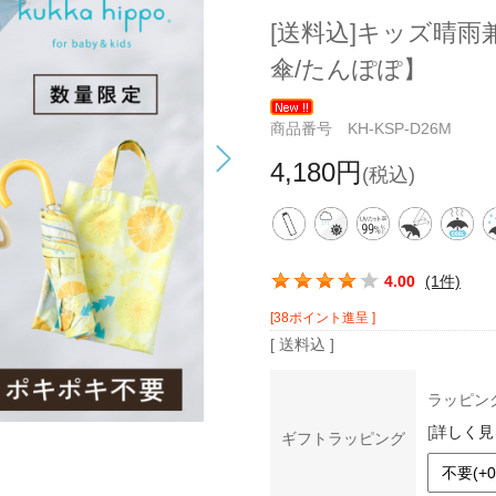
[送料込]キッズ晴
傘/たんぽぽ】
商品番号 KH-KSP-D26M
4,180円
(税込)
この商品の平均評価：
4.00
(1件)
[38ポイント進呈 ]
[ 送料込 ]
ラッピン
[
詳しく見
ギフトラッピング