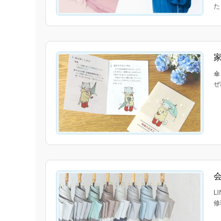
傘
ぜ
L
修