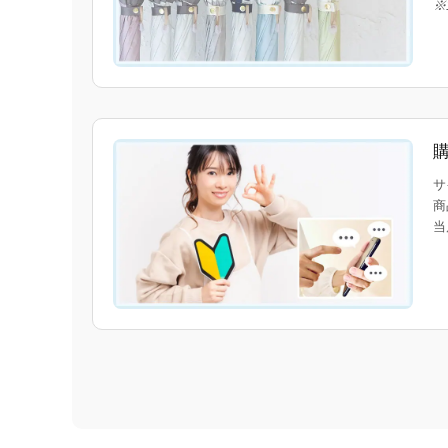
※
サ
商
当