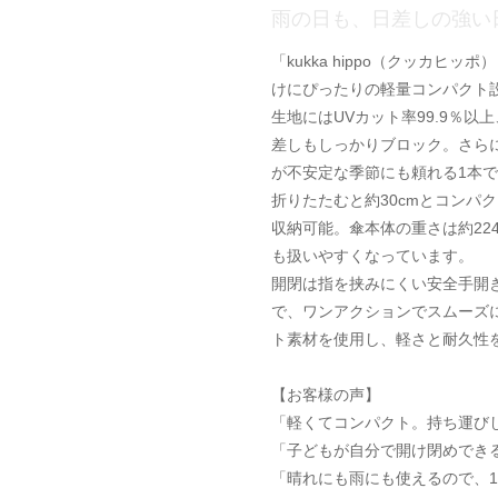
雨の日も、日差しの強い
「kukka hippo（クッカヒ
けにぴったりの軽量コンパクト
生地にはUVカット率99.9％
差しもしっかりブロック。さら
が不安定な季節にも頼れる1本
折りたたむと約30cmとコンパ
収納可能。傘本体の重さは約22
も扱いやすくなっています。
開閉は指を挟みにくい安全手開
で、ワンアクションでスムーズ
ト素材を使用し、軽さと耐久性
【お客様の声】
「軽くてコンパクト。持ち運び
「子どもが自分で開け閉めでき
「晴れにも雨にも使えるので、