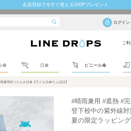
会員登録で今すぐ使える500Pプレゼント
ログイン
ご利
み傘
日傘
ビニール傘
晴雨兼用折りたたみ日傘【子ども日傘/たんぽぽ】
#晴雨兼用 #遮熱 #完
登下校中の紫外線対
夏の限定ラッピング