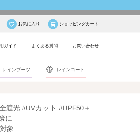
お気に入り
ショッピングカート
用ガイド
よくある質問
お問い合わせ
レインブーツ
レインコート
全遮光 #UVカット #UPF50＋
策に
対象