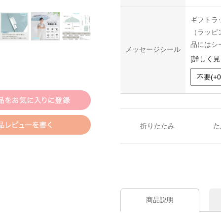
ギフトラ
（ラッピ
品にはシ
メッセージシール
[
詳しく見
折りたたみ
た
商品説明