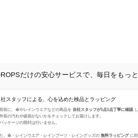
E DROPSだけの安心サービスで、毎日をもっ
自社スタッフによる、心を込めた検品とラッピング
荷前に、傘やレインウエアなどの商品を
自社スタッフが1点1点丁寧に確認
し
外装の汚れや破損がないかをチェックしてお届けします。
パッケージの開封は行いません。
た、傘・レインウエア・レインブーツ・レイングッズの
無料ラッピング
に対