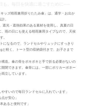
日も。毎日を快適に過ごすために──
ッポ） キッズ晴雨兼用折りたたみ傘」は、通学・お出か
設計。
以上、遮光・遮熱効果のある素材を使用し、真夏の日
に、雨の日にも使える晴雨兼用タイプなので、天候
です。
クトになるので、ランドセルやリュックにすっきり
4gと軽く、トート型の収納袋付きで、お子さまで
き構造。傘の骨をポキポキと手で折る必要がないの
に開閉できます。傘骨には、一部にポリカーボネー
を両立しています。
しやすいので毎日ランドセルに入れています」
る点が安心」
1本あると便利です」