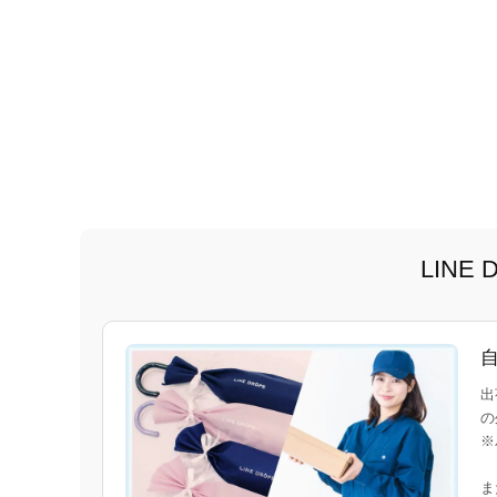
LIN
出
の
※
ま