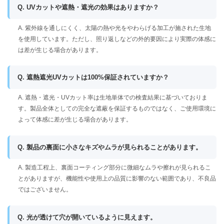
Q. UVカットや遮熱・遮光の効果はありますか？
A. 紫外線を通しにくく、太陽の熱や光をやわらげる加工が施された生地
を使用しています。ただし、照り返しなどの外的要因により実際の体感に
は差が生じる場合があります。
Q. 遮熱遮光UVカットは100%保証されていますか？
A. 遮熱・遮光・UVカット率は生地単体での検査結果に基づいておりま
す。製品全体としての完全な遮蔽を保証するものではなく、ご使用環境に
よって体感に差が生じる場合があります。
Q. 製品の裏面に小さなキズやムラが見られることがあります。
A. 製造工程上、裏面コーティング部分に微細なムラや擦れが見られるこ
とがありますが、機能性や使用上の品質に影響のない範囲であり、不良品
ではございません。
Q. 光が透けて穴が開いているように見えます。