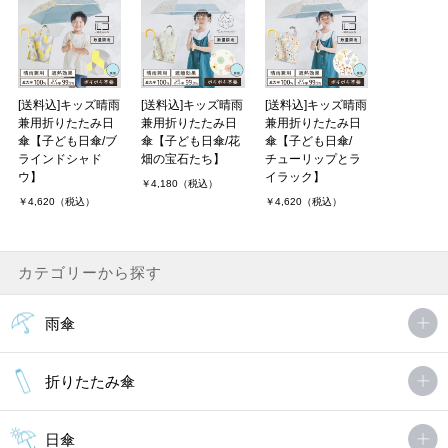
[送料込]キッズ晴雨
[送料込]キッズ晴雨
[送料込]キッズ晴雨
兼用折りたたみ日
兼用折りたたみ日
兼用折りたたみ日
傘【子ども日傘/ブ
傘【子ども日傘/花
傘【子ども日傘/
ラインドシャド
畑の宝石たち】
チューリップとラ
ウ】
イラック】
￥4,180（税込）
￥4,620（税込）
￥4,620（税込）
カテゴリーから探す
雨傘
折りたたみ傘
日傘