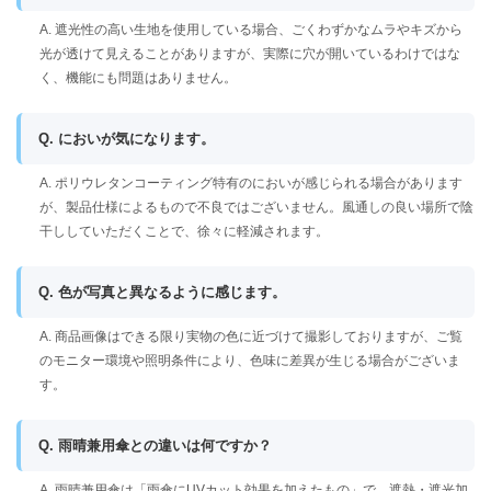
A. 遮光性の高い生地を使用している場合、ごくわずかなムラやキズから
光が透けて見えることがありますが、実際に穴が開いているわけではな
く、機能にも問題はありません。
Q. においが気になります。
A. ポリウレタンコーティング特有のにおいが感じられる場合があります
が、製品仕様によるもので不良ではございません。風通しの良い場所で陰
干ししていただくことで、徐々に軽減されます。
Q. 色が写真と異なるように感じます。
A. 商品画像はできる限り実物の色に近づけて撮影しておりますが、ご覧
のモニター環境や照明条件により、色味に差異が生じる場合がございま
す。
Q. 雨晴兼用傘との違いは何ですか？
A. 雨晴兼用傘は「雨傘にUVカット効果を加えたもの」で、遮熱・遮光加