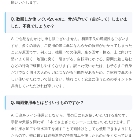
願いいたします。
Q. 数回しか使っていないのに、骨が折れて（曲がって）しまいま
した。不良でしょうか？
A. ご心配をおかけし申し訳ございません。初期不良の可能性もございま
すが、多くの場合、ご使用の際に傘になんらかの負担がかかってしまった
ことが原因です。例えば、強風下での使用、傘を回す・振る、上に向けて
勢いよく開く、地面に突く・引きずる、自転車にかける、隙間に差し込む
などの行為で破損しやすくなります。誤った使いかたは、お子さまご自身
だけでなく周りの人のケガにつながる可能性があるため、ご家族で傘の正
しい使いかたについて話し合い、壊れにくく安全に使うためのポイントを
共有していただければ幸いです。
Q. 晴雨兼用傘とはどういうものですか？
A. 日傘をメイン使用としながら、雨の日にもお使いいただける傘です。
季節や天候を問わず、1本でさまざまなシーンにお使いいただけます。日
傘に撥水加工や防水加工を施すことで雨除けとしても使用できるようにし
たもので、特に最近は遮熱遮光の特殊加工を施したものが多くなっていま