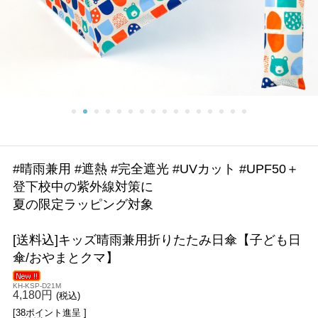
#晴雨兼用 #遮熱 #完全遮光 #UVカット #UPF50＋
登下校中の紫外線対策に
夏の限定ラッピング対象
[送料込]キッズ晴雨兼用折りたたみ日傘【子ども日
傘/おやまとクマ】
KH-KSP-D21M
4,180円
(税込)
[38ポイント進呈 ]