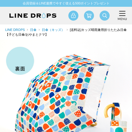
会員登録＆LINE連携で今すぐ使える500ポイントプレゼント
LINE DROPS
日傘
日傘（キッズ）
[送料込]キッズ晴雨兼用折りたたみ日傘
【子ども日傘/おやまとクマ】