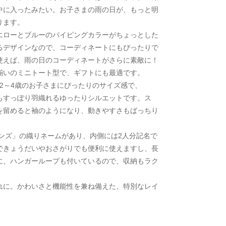
中に入ったみたい。お子さまの雨の日が、もっと明
ります。
エローとブルーのパイピングカラーがちょっとした
るデザインなので、コーディネートにもぴったりで
使えば、雨の日のコーディネートがさらに素敵に！
揃いのミニトート型で、ギフトにも最適です。
。2～4歳のお子さまにぴったりのサイズ感で、
もすっぽり羽織れるゆったりシルエットです。ス
を留めると袖のようになり、動きやすさもばっちり
ンズ」の織りネームがあり、内側には2人分記名で
できょうだいやおさがりでも便利に使えますし、長
に、ハンガーループも付いているので、収納もラク
れに。かわいさと機能性を兼ね備えた、特別なレイ