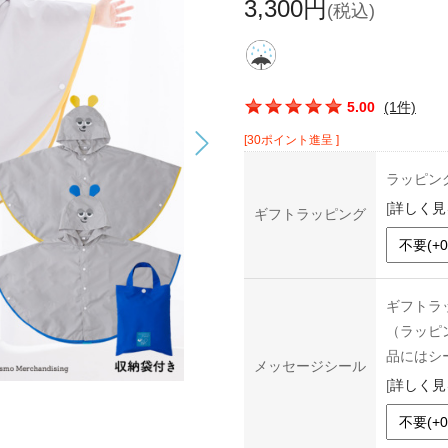
3,300円
(税込)
この商品の平均評価：
5.00
(1件)
[30ポイント進呈 ]
ラッピン
[
詳しく見
ギフトラッピング
ギフトラ
（ラッピ
品にはシ
メッセージシール
[
詳しく見