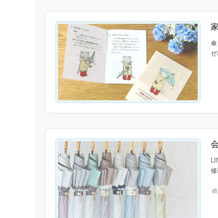
傘
ぜ
L
修
※