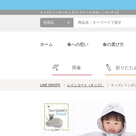
キッズレインポンチョ【フレデリック/まねっこポンチョ】
ホーム
傘への想い
傘の選び方
雨傘
折りたた
LINE DROPS
レインコート（キッズ）
キッズレインポ