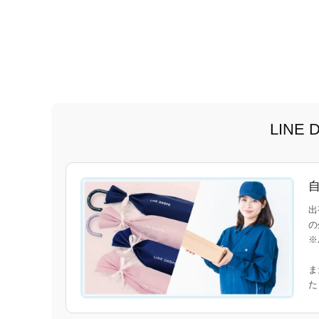
LIN
出
の
※
ま