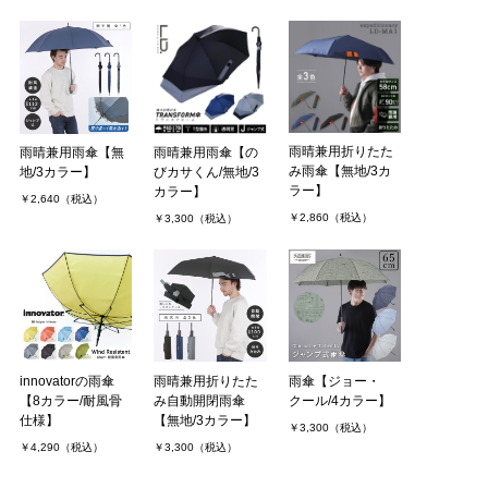
雨晴兼用折りたた
雨晴兼用雨傘【無
雨晴兼用雨傘【の
み雨傘【無地/3カ
地/3カラー】
びカサくん/無地/3
ラー】
カラー】
￥2,640（税込）
￥2,860（税込）
￥3,300（税込）
innovatorの雨傘
雨晴兼用折りたた
雨傘【ジョー・
【8カラー/耐風骨
み自動開閉雨傘
クール/4カラー】
仕様】
【無地/3カラー】
￥3,300（税込）
￥4,290（税込）
￥3,300（税込）