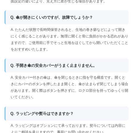
面設定の違いにより、見え方に差が生じる場合があります。
Q. 傘が開きにくいのですが、故障でしょうか？
A. たたんだ状態で長時間保管されると、生地の巻き癖などによって開き
にくく感じることがあります。無理に開くと骨に負担がかかる恐れがあり
ますので、ご使用前に手でそっと生地をほぐしてから開いていただくこと
をおすすめいたします。
Q. 手開き傘の安全カバーがうまく止まりません。
A. 安全カバー付きの傘は、傘を閉じるときに指を守る構造です。開くと
きにカバーのボタンを押したまま開くと、傘が止まらず閉じてしまう場合
があります。開く際はボタンを押さずに、ロクロ部分を持ってゆっくり開
いてください。
Q. ラッピングや熨斗はできますか？
A. ラッピングはオプションにて承っております。熨斗については内容に
よりご相談を承りますので、事前にお問い合わせください。