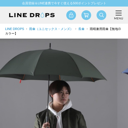
会員登録＆LINE連携で今すぐ使える500ポイントプレゼント
LINE DROPS
雨傘（ユニセックス・メンズ）
長傘
雨晴兼用雨傘【無地/3
カラー】