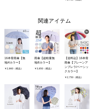
関連アイテム
16本骨雨傘【無
雨傘【超軽量無
【送料込】16本骨
地/4カラー】
地/6カラー】
雨傘【プレーンア
ンブレラ/ベーシッ
￥2,860（税込）
￥3,850（税込）
クカラー】
￥2,750（税込）