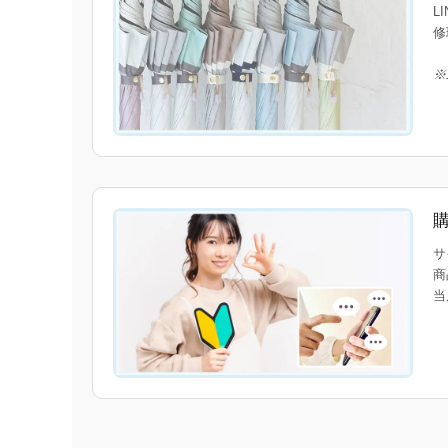
L
修
※
サ
商
当