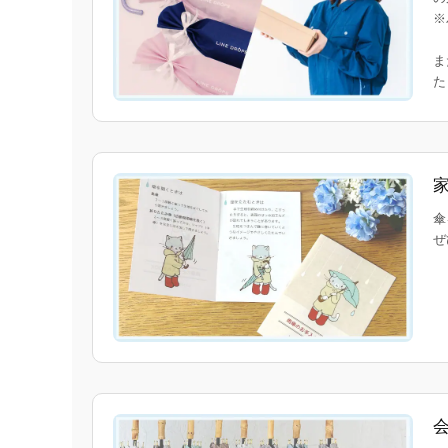
※
ま
傘
ぜ