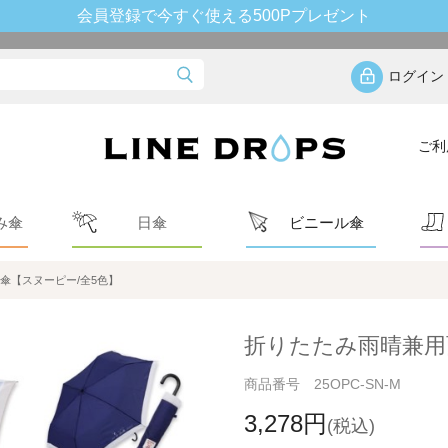
会員登録で今すぐ使える500Pプレゼント
ログイン
ご利
み傘
日傘
ビニール傘
傘【スヌーピー/全5色】
折りたたみ雨晴兼用
商品番号 25OPC-SN-M
3,278円
(税込)