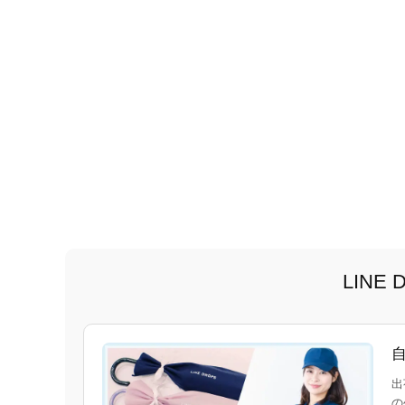
LIN
出
の