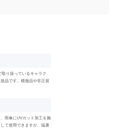
で取り扱っているキャラク
正規品です。模倣品や非正規
、雨傘にUVカット加工を施
として使用できますが、猛暑