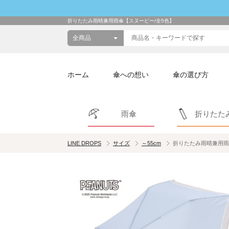
折りたたみ雨晴兼用雨傘【スヌーピー/全5色】
ホーム
傘への想い
傘の選び方
雨傘
折りたた
LINE DROPS
サイズ
～55cm
折りたたみ雨晴兼用雨