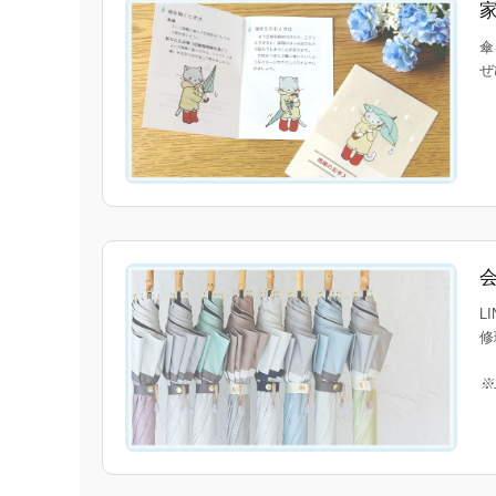
傘
ぜ
L
修
※