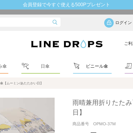
会員登録で今すぐ使える500Pプレゼント
ログイン
ご利
み傘
日傘
ビニール傘
傘【ムーミン/あたたかい日】
雨晴兼用折りたたみ
日】
商品番号 OPMO-37M