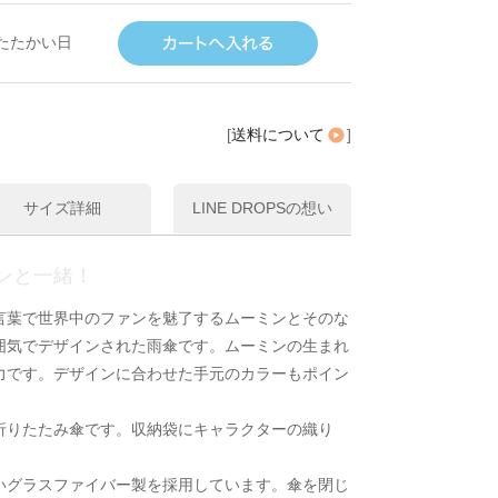
たたかい日
[
送料について
]
サイズ詳細
LINE DROPSの想い
ンと一緒！
言葉で世界中のファンを魅了するムーミンとそのな
囲気でデザインされた雨傘です。ムーミンの生まれ
力です。デザインに合わせた手元のカラーもポイン
折りたたみ傘です。収納袋にキャラクターの織り
いグラスファイバー製を採用しています。傘を閉じ