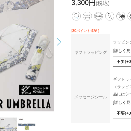
3,300円
(税込)
[30ポイント進呈 ]
ラッピン
[
詳しく見
ギフトラッピング
ギフトラ
（ラッピ
品にはシ
メッセージシール
[
詳しく見