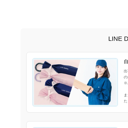
LIN
出
の
※
ま