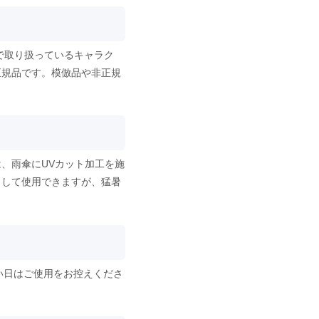
で取り扱っているキャラク
正規品です。模倣品や非正規
、雨傘にUVカット加工を施
として使用できますが、猛暑
い日はご使用をお控えくださ