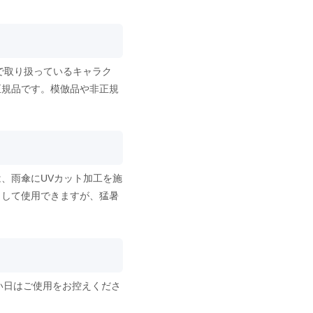
で取り扱っているキャラク
正規品です。模倣品や非正規
、雨傘にUVカット加工を施
として使用できますが、猛暑
い日はご使用をお控えくださ