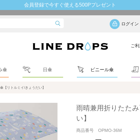
会員登録で今すぐ使える500Pプレゼント
ログイン
ご利
み傘
日傘
ビニール傘
傘【リトルミイ/きょうだい】
雨晴兼用折りたたみ
い】
商品番号 OPMO-36M