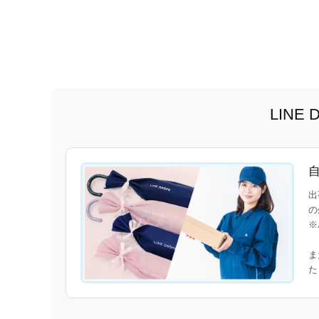
LIN
出
の
※
ま