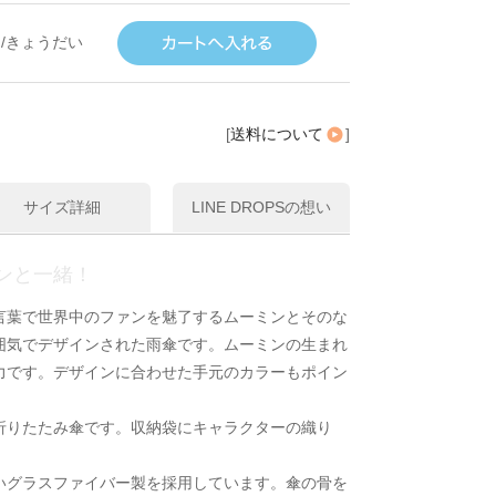
/きょうだい
[
送料について
]
サイズ詳細
LINE DROPSの想い
ンと一緒！
言葉で世界中のファンを魅了するムーミンとそのな
囲気でデザインされた雨傘です。ムーミンの生まれ
力です。デザインに合わせた手元のカラーもポイン
折りたたみ傘です。収納袋にキャラクターの織り
いグラスファイバー製を採用しています。傘の骨を