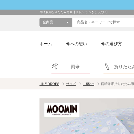
雨晴兼用折りたたみ雨傘【リトルミイ/きょうだい】
ホーム
傘への想い
傘の選び方
雨傘
折りたた
LINE DROPS
サイズ
～55cm
雨晴兼用折りたたみ雨