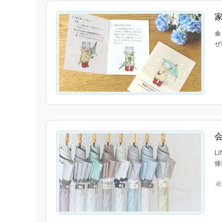
傘
ぜ
L
修
※