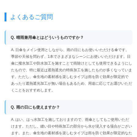
よくあるご質問
Q. 晴雨兼用傘とはどういうものですか？
A. 日傘をメイン使用としながら、雨の日にもお使いいただける傘です。
季節や天候を問わず、1本でさまざまなシーンにお使いいただけます。日
傘に撥水加工や防水加工を施すことで雨除けとしても使用できるようにし
たもので、特に最近は遮熱遮光の特殊加工を施したものが多くなっていま
す。ただし、傘生地の素材感を楽しむタイプは雨を防ぐ効果が限定的で
あったり遮熱遮光加工が無い場合もあるため、用途に応じてお選びいただ
くことをおすすめします。
Q. 雨の日にも使えますか？
A. はい、はっ水加工を施しておりますので、雨傘としてもご使用いただ
けます。ただし、縫い目や特殊加工の部分から水が浸入する場合がござい
ます。また、傘生地の素材感を楽しむタイプは雨を防ぐ効果が限定的なた