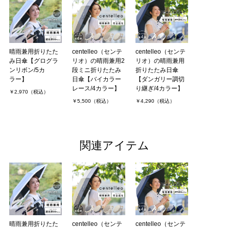
晴雨兼用折りたた
centelleo（センテ
centelleo（センテ
み日傘【グログラ
リオ）の晴雨兼用2
リオ）の晴雨兼用
ンリボン/5カ
段ミニ折りたたみ
折りたたみ日傘
ラー】
日傘【バイカラー
【ダンガリー調切
レース/4カラー】
り継ぎ/4カラー】
￥2,970（税込）
￥5,500（税込）
￥4,290（税込）
関連アイテム
晴雨兼用折りたた
centelleo（センテ
centelleo（センテ