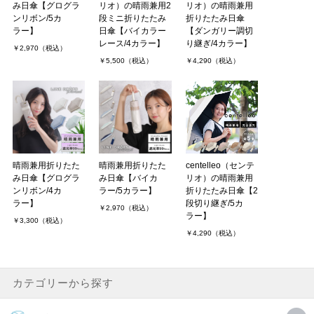
み日傘【グログラ
リオ）の晴雨兼用2
リオ）の晴雨兼用
ンリボン/5カ
段ミニ折りたたみ
折りたたみ日傘
ラー】
日傘【バイカラー
【ダンガリー調切
レース/4カラー】
り継ぎ/4カラー】
￥2,970（税込）
￥5,500（税込）
￥4,290（税込）
晴雨兼用折りたた
晴雨兼用折りたた
centelleo（センテ
み日傘【グログラ
み日傘【バイカ
リオ）の晴雨兼用
ンリボン/4カ
ラー/5カラー】
折りたたみ日傘【2
ラー】
段切り継ぎ/5カ
￥2,970（税込）
ラー】
￥3,300（税込）
￥4,290（税込）
カテゴリーから探す