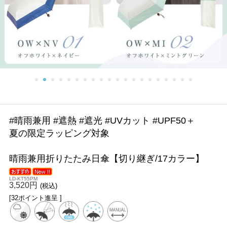
#晴雨兼用 #遮熱 #遮光 #UVカット #UPF50＋
夏の限定ラッピング対象
晴雨兼用折りたたみ日傘【切り継ぎ/17カラー】
LD-KT55PM
3,520円
(税込)
[32ポイント進呈 ]