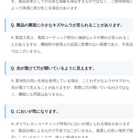
す。製品全体としての完全な遮蔽を保証するものではなく、ご使用環境に
よって体感に差が生じる場合があります。
Q. 製品の裏面に小さなキズやムラが見られることがあります。
A. 製造工程上、裏面コーティング部分に微細なムラや擦れが見られるこ
とがありますが、機能性や使用上の品質に影響のない範囲であり、不良品
ではございません。
Q. 光が透けて穴が開いているように見えます。
A. 遮光性の高い生地を使用している場合、ごくわずかなムラやキズから
光が透けて見えることがありますが、実際に穴が開いているわけではな
く、機能にも問題はありません。
Q. においが気になります。
A. ポリウレタンコーティング特有のにおいが感じられる場合があります
が、製品仕様によるもので不良ではございません。風通しの良い場所で陰
干ししていただくことで、徐々に軽減されます。