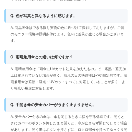
Q. 色が写真と異なるように感じます。
A. 商品画像はできる限り実物の色に近づけて撮影しておりますが、ご覧
のモニター環境や照明条件により、色味に差異が生じる場合がございま
す。
Q. 雨晴兼用傘との違いは何ですか？
A. 雨晴兼用傘は「雨傘にUVカット効果を加えたもの」で、遮熱・遮光加
工は施されていない場合が多く、晴れの日の快適性はやや限定的です。晴
雨兼用傘は遮熱・遮光・UVカットすべてに対応していることが多く、よ
り幅広い用途に対応します。
Q. 手開き傘の安全カバーがうまく止まりません。
A. 安全カバー付きの傘は、傘を閉じるときに指を守る構造です。開くと
きにカバーのボタンを押したまま開くと、傘が止まらず閉じてしまう場合
があります。開く際はボタンを押さずに、ロクロ部分を持ってゆっくり開