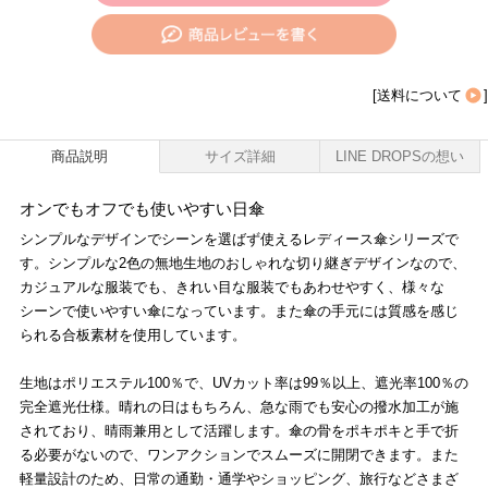
[
送料について
]
商品説明
サイズ詳細
LINE DROPSの想い
オンでもオフでも使いやすい日傘
シンプルなデザインでシーンを選ばず使えるレディース傘シリーズで
す。シンプルな2色の無地生地のおしゃれな切り継ぎデザインなので、
カジュアルな服装でも、きれい目な服装でもあわせやすく、様々な
シーンで使いやすい傘になっています。また傘の手元には質感を感じ
られる合板素材を使用しています。
生地はポリエステル100％で、UVカット率は99％以上、遮光率100％の
完全遮光仕様。晴れの日はもちろん、急な雨でも安心の撥水加工が施
されており、晴雨兼用として活躍します。傘の骨をポキポキと手で折
る必要がないので、ワンアクションでスムーズに開閉できます。また
軽量設計のため、日常の通勤・通学やショッピング、旅行などさまざ