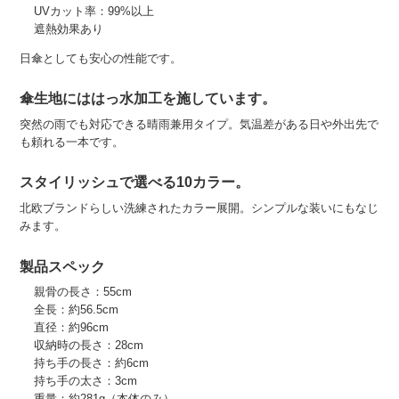
UVカット率：99%以上
遮熱効果あり
日傘としても安心の性能です。
傘生地にははっ水加工を施しています。
突然の雨でも対応できる晴雨兼用タイプ。気温差がある日や外出先で
も頼れる一本です。
スタイリッシュで選べる10カラー。
北欧ブランドらしい洗練されたカラー展開。シンプルな装いにもなじ
みます。
製品スペック
親骨の長さ：55cm
全長：約56.5cm
直径：約96cm
収納時の長さ：28cm
持ち手の長さ：約6cm
持ち手の太さ：3cm
重量：約281g（本体のみ）