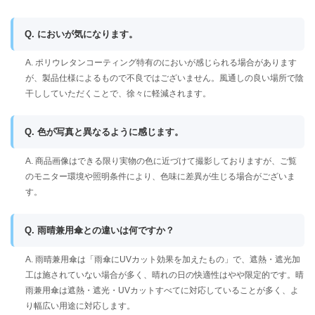
Q. においが気になります。
A. ポリウレタンコーティング特有のにおいが感じられる場合があります
が、製品仕様によるもので不良ではございません。風通しの良い場所で陰
干ししていただくことで、徐々に軽減されます。
Q. 色が写真と異なるように感じます。
A. 商品画像はできる限り実物の色に近づけて撮影しておりますが、ご覧
のモニター環境や照明条件により、色味に差異が生じる場合がございま
す。
Q. 雨晴兼用傘との違いは何ですか？
A. 雨晴兼用傘は「雨傘にUVカット効果を加えたもの」で、遮熱・遮光加
工は施されていない場合が多く、晴れの日の快適性はやや限定的です。晴
雨兼用傘は遮熱・遮光・UVカットすべてに対応していることが多く、よ
り幅広い用途に対応します。