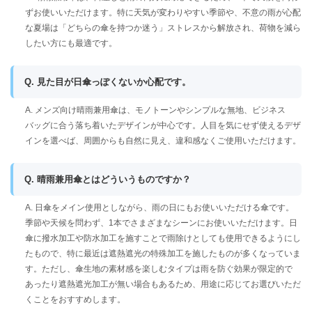
ずお使いいただけます。特に天気が変わりやすい季節や、不意の雨が心配
な夏場は「どちらの傘を持つか迷う」ストレスから解放され、荷物を減ら
したい方にも最適です。
Q. 見た目が日傘っぽくないか心配です。
A. メンズ向け晴雨兼用傘は、モノトーンやシンプルな無地、ビジネス
バッグに合う落ち着いたデザインが中心です。人目を気にせず使えるデザ
インを選べば、周囲からも自然に見え、違和感なくご使用いただけます。
Q. 晴雨兼用傘とはどういうものですか？
A. 日傘をメイン使用としながら、雨の日にもお使いいただける傘です。
季節や天候を問わず、1本でさまざまなシーンにお使いいただけます。日
傘に撥水加工や防水加工を施すことで雨除けとしても使用できるようにし
たもので、特に最近は遮熱遮光の特殊加工を施したものが多くなっていま
す。ただし、傘生地の素材感を楽しむタイプは雨を防ぐ効果が限定的で
あったり遮熱遮光加工が無い場合もあるため、用途に応じてお選びいただ
くことをおすすめします。