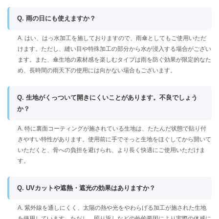
Q. 雨の日にも使えますか？
A. はい、はっ水加工を施しておりますので、雨傘としてもご使用いただ
けます。ただし、縫い目や特殊加工の部分から水が浸入する場合がござい
ます。また、傘生地の素材感を楽しむタイプは雨を防ぐ効果が限定的なた
め、長時間の雨天下の使用には向かない場合もございます。
Q. 生地がくっついて開きにくいことがあります。不良でしょう
か？
A. 特に裏面コーティングが施されている生地は、たたんだ状態で貼り付
きやすい特性があります。使用前に手でそっと生地をほぐしてから開いて
いただくと、骨への負担を避けられ、より長く快適にご使用いただけま
す。
Q. UVカットや遮熱・遮光の効果はありますか？
A. 紫外線を通しにくく、太陽の熱や光をやわらげる加工が施された生地
を使用しています。ただし、照り返しなどの外的要因により実際の体感に