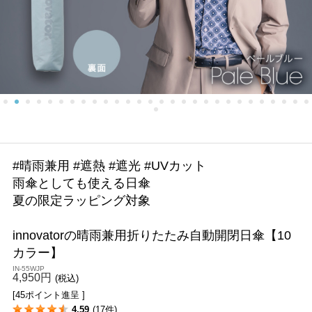
#晴雨兼用 #遮熱 #遮光 #UVカット
雨傘としても使える日傘
夏の限定ラッピング対象
innovatorの晴雨兼用折りたたみ自動開閉日傘【10
カラー】
IN-55WJP
4,950円
(税込)
[45ポイント進呈 ]
4.59
(17件)