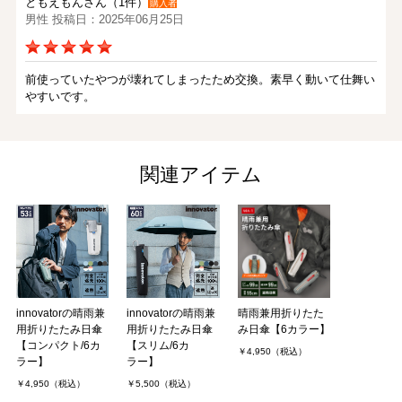
ともえもんさん（1件）
購入者
男性 投稿日：2025年06月25日
前使っていたやつが壊れてしまったため交換。素早く動いて仕舞い
やすいです。
ファームさん（1件）
購入者
非公開 投稿日：2025年06月22日
関連アイテム
晴れ雨兼用として買いました。非常に使いやすいです
ちろるさん（1件）
購入者
女性 投稿日：2024年09月05日
innovatorの晴雨兼
innovatorの晴雨兼
晴雨兼用折りたた
真夏の、日当たりの良すぎる場所で使用するため購入しました。
用折りたたみ日傘
用折りたたみ日傘
み日傘【6カラー】
【コンパクト/6カ
【スリム/6カ
￥4,950（税込）
配送について、直前の注文にも関わらず迅速にご対応いただけまし
ラー】
ラー】
た。梱包もしっかりされていました。ありがとうございます。
￥4,950（税込）
￥5,500（税込）