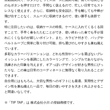
のもボタンを押すだけで、手間なく扱えるので、忙しい日常でもスト
レスなく使えます。さらに、収納時も安全設計。手を離しても中棒が
飛び出すことなく、スムーズに収納できるので、使い勝手も抜群で
す。
特に注目したいのは、収納ケースの特長。ケースに入れてくるくる回
すことで、手早く傘をたたむことができ、使い終わった傘でも手が濡
れにくくなるのが嬉しいポイント。また、カラビナ付きで、バッグや
ベルトループに簡単に取り付け可能。持ち運びのしやすさも兼ね備え
ています。
多彩なカラーバリエーションは、どれも性別やシーンを選ばないグレ
イッシュトーンを基調にしたカラーリングで、シンプルでありながら
洗練された印象を与えます。ギアっぽいデザインが好きな男性にぴっ
たりな、この傘は日常のコーディネートに無理なく取り入れることが
できます。
自分用にはもちろん、大切な男性へのギフトにも最適。実用性とデザ
イン性を兼ね備えた一品で、毎日の使いやすさを大きく向上させるこ
と間違いなしです。
※「TIP TAP」は 株式会社小川 の登録商標です。