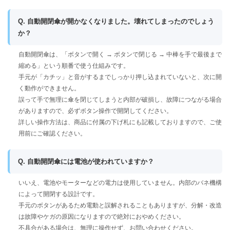
Q. 自動開閉傘が開かなくなりました。壊れてしまったのでしょう
か？
自動開閉傘は、「ボタンで開く → ボタンで閉じる → 中棒を手で最後まで
縮める」という順番で使う仕組みです。
手元が「カチッ」と音がするまでしっかり押し込まれていないと、次に開
く動作ができません。
誤って手で無理に傘を閉じてしまうと内部が破損し、故障につながる場合
がありますので、必ずボタン操作で開閉してください。
詳しい操作方法は、商品に付属の下げ札にも記載しておりますので、ご使
用前にご確認ください。
Q. 自動開閉傘には電池が使われていますか？
いいえ、電池やモーターなどの電力は使用していません。内部のバネ機構
によって開閉する設計です。
手元のボタンがあるため電動と誤解されることもありますが、分解・改造
は故障やケガの原因になりますので絶対におやめください。
不具合がある場合は、無理に操作せず、お問い合わせください。