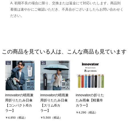
A. 初期不良の場合に限り、交換または返金にて対応いたします。商品到
着後は速やかにご確認いただき、不具合がございましたらお問い合わせく
ださい。
この商品を見ている人は、こんな商品も見ています
innovatorの晴雨兼
innovatorの晴雨兼
innovatorの折りた
用折りたたみ日傘
用折りたたみ日傘
たみ雨傘【軽量/8
【コンパクト/6カ
【スリム/6カ
カラー】
ラー】
ラー】
￥4,290（税込）
￥4,950（税込）
￥5,500（税込）