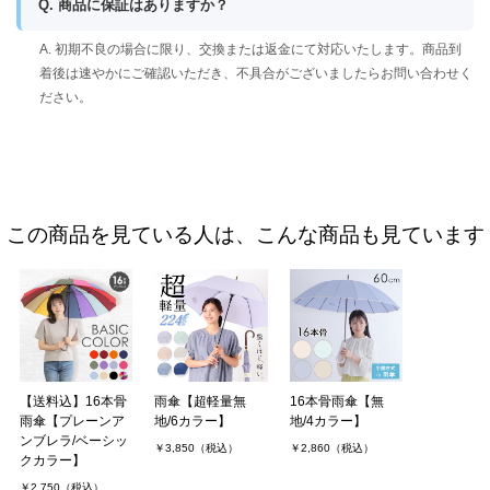
Q. 商品に保証はありますか？
A. 初期不良の場合に限り、交換または返金にて対応いたします。商品到
着後は速やかにご確認いただき、不具合がございましたらお問い合わせく
ださい。
この商品を見ている人は、こんな商品も見ています
【送料込】16本骨
雨傘【超軽量無
16本骨雨傘【無
雨傘【プレーンア
地/6カラー】
地/4カラー】
ンブレラ/ベーシッ
￥3,850（税込）
￥2,860（税込）
クカラー】
￥2,750（税込）