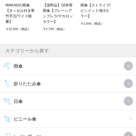
WAKAOの雨傘
【送料込】16本骨
雨傘【ストライプ/
【タッセル付き寒
雨傘【プレーンア
ピンドット/各3カ
竹手元/ワイド軽
ンブレラ/マカロン
ラー】
量】
カラー】
￥2,640（税込）
￥22,000（税込）
￥2,750（税込）
カテゴリーから探す
雨傘
折りたたみ傘
日傘
ビニール傘