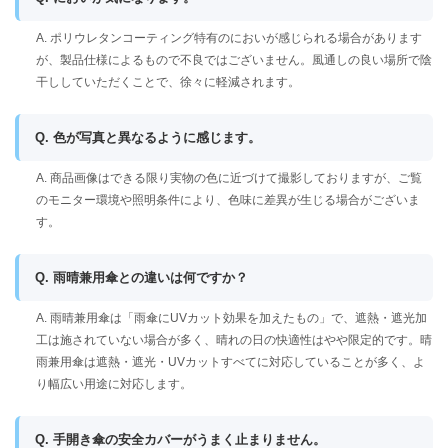
A. ポリウレタンコーティング特有のにおいが感じられる場合があります
が、製品仕様によるもので不良ではございません。風通しの良い場所で陰
干ししていただくことで、徐々に軽減されます。
Q. 色が写真と異なるように感じます。
A. 商品画像はできる限り実物の色に近づけて撮影しておりますが、ご覧
のモニター環境や照明条件により、色味に差異が生じる場合がございま
す。
Q. 雨晴兼用傘との違いは何ですか？
A. 雨晴兼用傘は「雨傘にUVカット効果を加えたもの」で、遮熱・遮光加
工は施されていない場合が多く、晴れの日の快適性はやや限定的です。晴
雨兼用傘は遮熱・遮光・UVカットすべてに対応していることが多く、よ
り幅広い用途に対応します。
Q. 手開き傘の安全カバーがうまく止まりません。