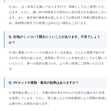
A. はい、はっ水加工を施しておりますので、雨傘としてもご使用いただ
けます。ただし、縫い目や特殊加工の部分から水が浸入する場合がござい
ます。また、傘生地の素材感を楽しむタイプは雨を防ぐ効果が限定的なた
め、長時間の雨天下の使用には向かない場合もございます。
Q. 生地がくっついて開きにくいことがあります。不良でしょう
か？
A. 特に裏面コーティングが施されている生地は、たたんだ状態で貼り付
きやすい特性があります。使用前に手でそっと生地をほぐしてから開いて
いただくと、骨への負担を避けられ、より長く快適にご使用いただけま
す。
Q. UVカットや遮熱・遮光の効果はありますか？
A. 紫外線を通しにくく、太陽の熱や光をやわらげる加工が施された生地
を使用しています。ただし、照り返しなどの外的要因により実際の体感に
は差が生じる場合があります。