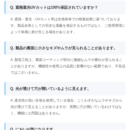
Q. 遮熱遮光UVカットは100%保証されていますか？
A. 遮熱・遮光・UVカット率は生地単体での検査結果に基づいておりま
す。製品全体としての完全な遮蔽を保証するものではなく、ご使用環境に
よって体感に差が生じる場合があります。
Q. 製品の裏面に小さなキズやムラが見られることがあります。
A. 製造工程上、裏面コーティング部分に微細なムラや擦れが見られるこ
とがありますが、機能性や使用上の品質に影響のない範囲であり、不良品
ではございません。
Q. 光が透けて穴が開いているように見えます。
A. 遮光性の高い生地を使用している場合、ごくわずかなムラやキズから
光が透けて見えることがありますが、実際に穴が開いているわけではな
く、機能にも問題はありません。
Q. においが気になります。