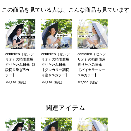
この商品を見ている人は、こんな商品も見ています
centelleo（センテ
centelleo（センテ
centelleo（センテ
リオ）の晴雨兼用
リオ）の晴雨兼用
リオ）の晴雨兼用
折りたたみ日傘【2
折りたたみ日傘
折りたたみ日傘
段切り継ぎ/5カ
【ダンガリー調切
【バイカラーレー
ラー】
り継ぎ/4カラー】
ス/4カラー】
￥4,290（税込）
￥4,290（税込）
￥5,500（税込）
関連アイテム