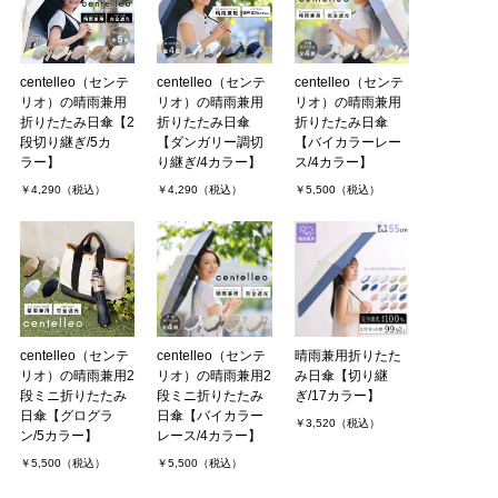
centelleo（センテ
centelleo（センテ
centelleo（センテ
リオ）の晴雨兼用
リオ）の晴雨兼用
リオ）の晴雨兼用
折りたたみ日傘【2
折りたたみ日傘
折りたたみ日傘
段切り継ぎ/5カ
【ダンガリー調切
【バイカラーレー
ラー】
り継ぎ/4カラー】
ス/4カラー】
￥4,290（税込）
￥4,290（税込）
￥5,500（税込）
centelleo（センテ
centelleo（センテ
晴雨兼用折りたた
リオ）の晴雨兼用2
リオ）の晴雨兼用2
み日傘【切り継
段ミニ折りたたみ
段ミニ折りたたみ
ぎ/17カラー】
日傘【グログラ
日傘【バイカラー
￥3,520（税込）
ン/5カラー】
レース/4カラー】
￥5,500（税込）
￥5,500（税込）