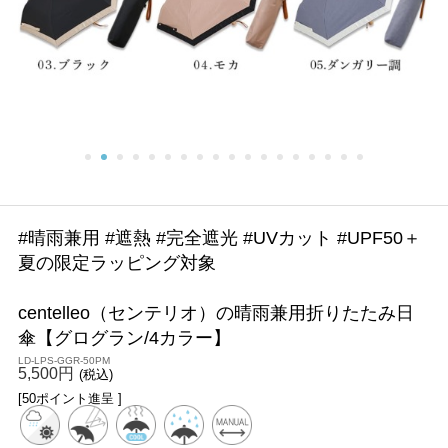
#晴雨兼用 #遮熱 #完全遮光 #UVカット #UPF50＋
夏の限定ラッピング対象
centelleo（センテリオ）の晴雨兼用折りたたみ日
傘【グログラン/4カラー】
LD-LPS-GGR-50PM
5,500円
(税込)
[50ポイント進呈 ]