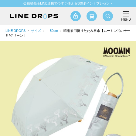
会員登録＆LINE連携で今すぐ使える500ポイントプレゼント
LINE DROPS
サイズ
～50cm
晴雨兼用折りたたみ日傘【ムーミン谷の十一
月/グリーン】