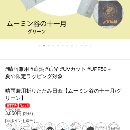
#晴雨兼用 #遮熱 #遮光 #UVカット #UPF50＋
夏の限定ラッピング対象
晴雨兼用折りたたみ日傘【ムーミン谷の十一月/グ
リーン】
PTMO-32M
3,850円
(税込)
[35ポイント進呈 ]