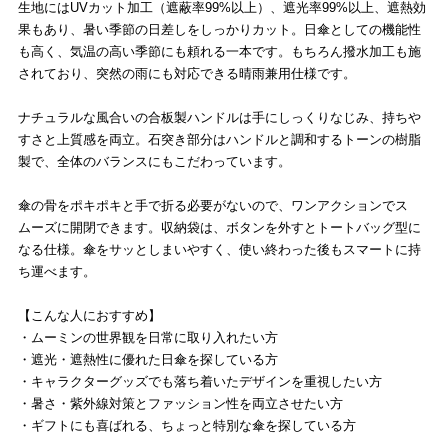
生地にはUVカット加工（遮蔽率99%以上）、遮光率99%以上、遮熱効
果もあり、暑い季節の日差しをしっかりカット。日傘としての機能性
も高く、気温の高い季節にも頼れる一本です。もちろん撥水加工も施
されており、突然の雨にも対応できる晴雨兼用仕様です。
ナチュラルな風合いの合板製ハンドルは手にしっくりなじみ、持ちや
すさと上質感を両立。石突き部分はハンドルと調和するトーンの樹脂
製で、全体のバランスにもこだわっています。
傘の骨をポキポキと手で折る必要がないので、ワンアクションでス
ムーズに開閉できます。収納袋は、ボタンを外すとトートバッグ型に
なる仕様。傘をサッとしまいやすく、使い終わった後もスマートに持
ち運べます。
【こんな人におすすめ】
・ムーミンの世界観を日常に取り入れたい方
・遮光・遮熱性に優れた日傘を探している方
・キャラクターグッズでも落ち着いたデザインを重視したい方
・暑さ・紫外線対策とファッション性を両立させたい方
・ギフトにも喜ばれる、ちょっと特別な傘を探している方