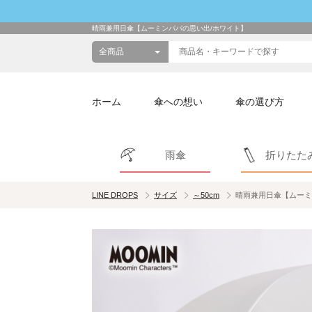
晴雨兼用日傘【ムーミンパパの思い出/ホワイト】
ホーム
傘への想い
傘の選び方
雨傘
折りたた
LINE DROPS
サイズ
～50cm
晴雨兼用日傘【ムーミ