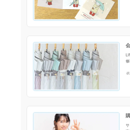
L
修
※
サ