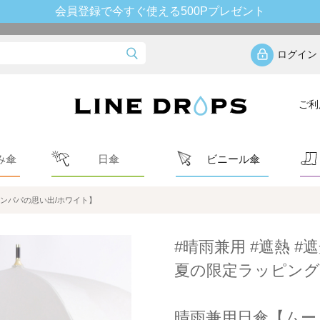
会員登録で今すぐ使える500Pプレゼント
ログイン
ご利
み傘
日傘
ビニール傘
ンパパの思い出/ホワイト】
#晴雨兼用 #遮熱 #遮
夏の限定ラッピング
晴雨兼用日傘【ムー