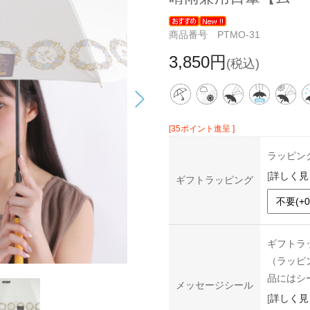
商品番号 PTMO-31
3,850円
(税込)
[35ポイント進呈 ]
ラッピン
[
詳しく見
ギフトラッピング
ギフトラ
（ラッピ
品にはシ
メッセージシール
[
詳しく見