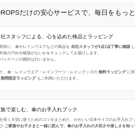
E DROPSだけの安心サービスで、毎日をもっ
自社スタッフによる、心を込めた検品とラッピング
荷前に、傘やレインウエアなどの商品を
自社スタッフが1点1点丁寧に確認
し
外装の汚れや破損がないかをチェックしてお届けします。
パッケージの開封は行いません。
た、傘・レインウエア・レインブーツ・レイングッズの
無料ラッピング
に対
た
期間限定ラッピング
もご利用いただけます。
家族で楽しむ、傘のお手入れブック
を長く大切に使うためのコツをまとめた、かわいい豆本サイズのお手入れブ
ひ
ご家族やお子さまと一緒に読んで、傘のお手入れの大切さや楽しさを知っ