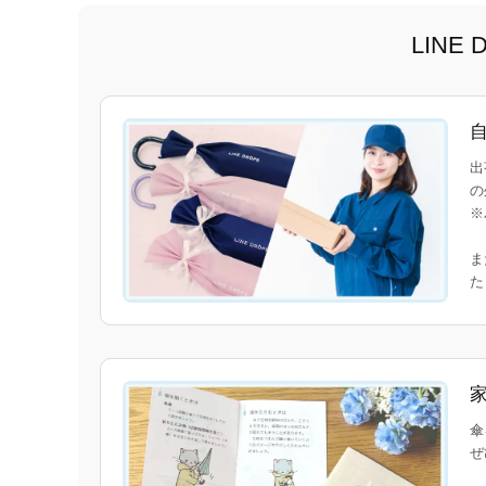
LIN
出
の
※
ま
傘
ぜ