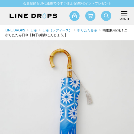
会員登録＆LINE連携で今すぐ使える500ポイントプレゼント
LINE DROPS
日傘
日傘（レディース）
折りたたみ傘
晴雨兼用2段ミニ
折りたたみ日傘【切子(紺青/こんじょう)】