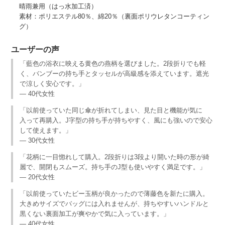
晴雨兼用（はっ水加工済）
素材：ポリエステル80％、綿20％（裏面ポリウレタンコーティン
グ）
ユーザーの声
「藍色の浴衣に映える黄色の燕柄を選びました。2段折りでも軽
く、バンブーの持ち手とタッセルが高級感を添えています。遮光
で涼しく安心です。」
— 40代女性
「以前使っていた同じ傘が折れてしまい、見た目と機能が気に
入って再購入。J字型の持ち手が持ちやすく、風にも強いので安心
して使えます。」
— 30代女性
「花柄に一目惚れして購入。2段折りは3段より開いた時の形が綺
麗で、開閉もスムーズ。持ち手のJ型も使いやすく満足です。」
— 20代女性
「以前使っていたビー玉柄が良かったので薄藤色を新たに購入。
大きめサイズでバッグには入れませんが、持ちやすいハンドルと
黒くない裏面加工が爽やかで気に入っています。」
— 40代女性