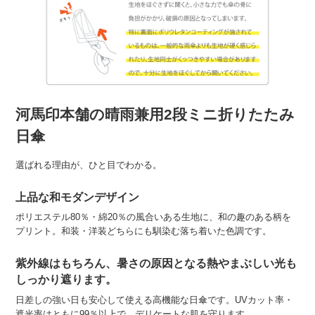
河馬印本舗の晴雨兼用2段ミニ折りたたみ
日傘
選ばれる理由が、ひと目でわかる。
上品な和モダンデザイン
ポリエステル80％・綿20％の風合いある生地に、和の趣のある柄を
プリント。和装・洋装どちらにも馴染む落ち着いた色調です。
紫外線はもちろん、暑さの原因となる熱やまぶしい光も
しっかり遮ります。
日差しの強い日も安心して使える高機能な日傘です。UVカット率・
遮光率はともに99％以上で、デリケートな肌を守ります。