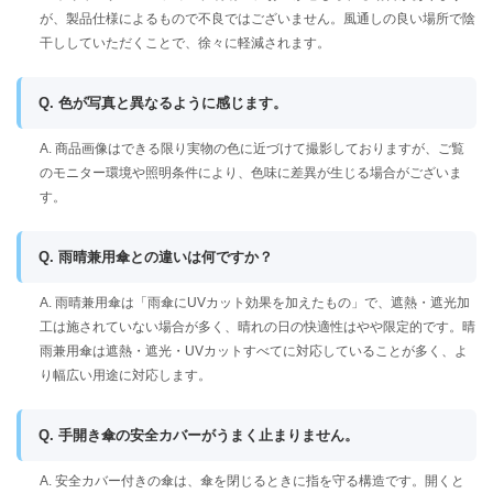
が、製品仕様によるもので不良ではございません。風通しの良い場所で陰
干ししていただくことで、徐々に軽減されます。
Q. 色が写真と異なるように感じます。
A. 商品画像はできる限り実物の色に近づけて撮影しておりますが、ご覧
のモニター環境や照明条件により、色味に差異が生じる場合がございま
す。
Q. 雨晴兼用傘との違いは何ですか？
A. 雨晴兼用傘は「雨傘にUVカット効果を加えたもの」で、遮熱・遮光加
工は施されていない場合が多く、晴れの日の快適性はやや限定的です。晴
雨兼用傘は遮熱・遮光・UVカットすべてに対応していることが多く、よ
り幅広い用途に対応します。
Q. 手開き傘の安全カバーがうまく止まりません。
A. 安全カバー付きの傘は、傘を閉じるときに指を守る構造です。開くと