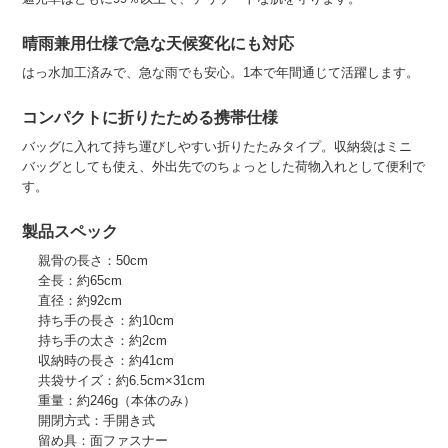
晴雨兼用仕様で急な天候変化にも対応
はっ水加工済みで、急な雨でも安心。1本で年間通じて活躍します。
コンパクトに折りたためる携帯仕様
バッグに入れて持ち運びしやすい折りたたみタイプ。収納袋はミニ
バッグとしても使え、外出先でのちょっとした荷物入れとして便利で
す。
製品スペック
親骨の長さ：50cm
全長：約65cm
直径：約92cm
持ち手の長さ：約10cm
持ち手の太さ：約2cm
収納時の長さ：約41cm
共袋サイズ：約6.5cm×31cm
重量：約246g（本体のみ）
開閉方式：手開き式
留め具：面ファスナー