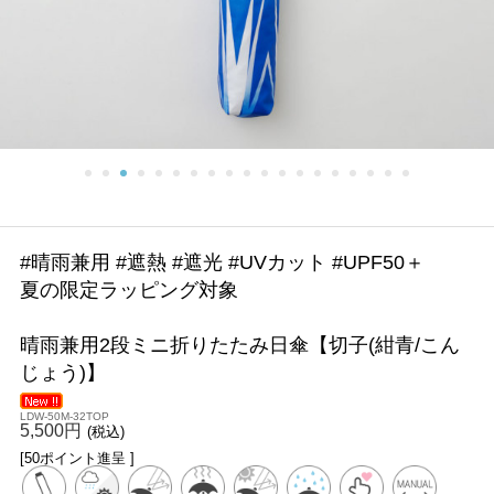
#晴雨兼用 #遮熱 #遮光 #UVカット #UPF50＋
夏の限定ラッピング対象
晴雨兼用2段ミニ折りたたみ日傘【切子(紺青/こん
じょう)】
LDW-50M-32TOP
5,500円
(税込)
[50ポイント進呈 ]