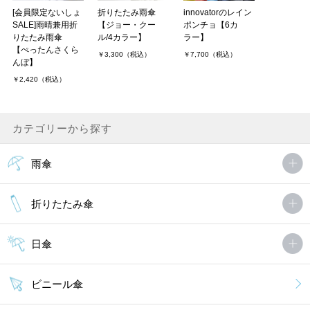
innovatorのレイン
[会員限定ないしょ
折りたたみ雨傘
ポンチョ【6カ
SALE]雨晴兼用折
【ジョー・クー
ラー】
りたたみ雨傘
ル/4カラー】
【ぺったんさくら
￥7,700（税込）
￥3,300（税込）
んぼ】
￥2,420（税込）
カテゴリーから探す
雨傘
折りたたみ傘
日傘
ビニール傘