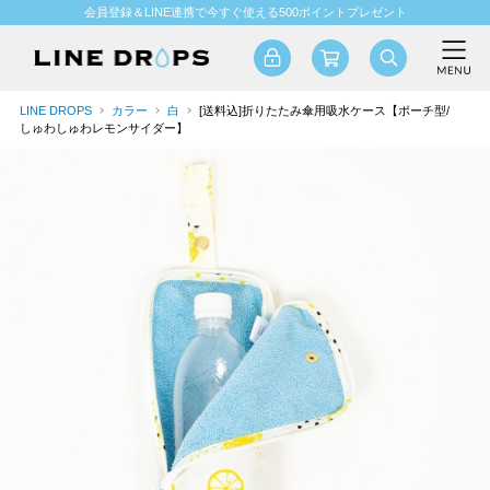
会員登録＆LINE連携で今すぐ使える500ポイントプレゼント
LINE DROPS
カラー
白
[送料込]折りたたみ傘用吸水ケース【ポーチ型/
しゅわしゅわレモンサイダー】