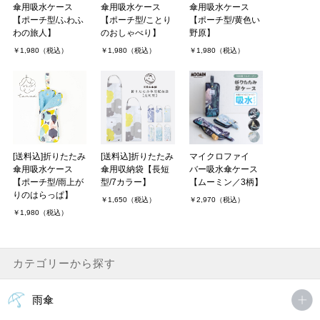
傘用吸水ケース
傘用吸水ケース
傘用吸水ケース
【ポーチ型/ふわふ
【ポーチ型/ことり
【ポーチ型/黄色い
わの旅人】
のおしゃべり】
野原】
￥1,980（税込）
￥1,980（税込）
￥1,980（税込）
[送料込]折りたたみ
[送料込]折りたたみ
マイクロファイ
傘用吸水ケース
傘用収納袋【長短
バー吸水傘ケース
【ポーチ型/雨上が
型/7カラー】
【ムーミン／3柄】
りのはらっぱ】
￥1,650（税込）
￥2,970（税込）
￥1,980（税込）
カテゴリーから探す
雨傘