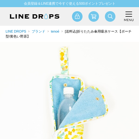
会員登録＆LINE連携で今すぐ使える500ポイントプレゼント
LINE DROPS
ブランド
tenoé
[送料込]折りたたみ傘用吸水ケース【ポーチ
型/黄色い野原】