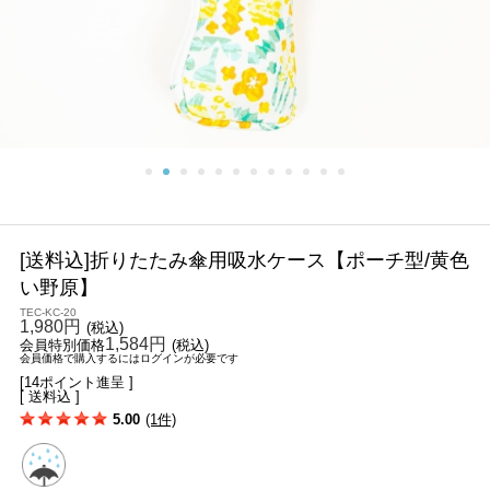
[送料込]折りたたみ傘用吸水ケース【ポーチ型/黄色
い野原】
TEC-KC-20
1,980円
(税込)
1,584円
会員特別価格
(税込)
会員価格で購入するにはログインが必要です
[14ポイント進呈 ]
[ 送料込 ]
5.00
(1件)